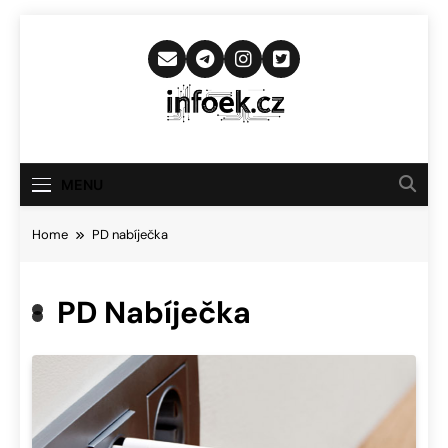
Skip
to
content
Infoek.cz
Web Věnující Se Technologickým
Novinkám
MENU
Home
PD nabíječka
PD Nabíječka