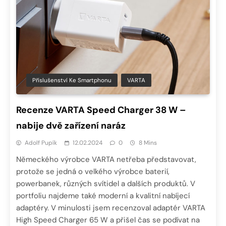
Příslušenství Ke Smartphonu
VARTA
Recenze VARTA Speed Charger 38 W –
nabije dvě zařízení naráz
Adolf Pupík
12.02.2024
0
8 Mins
Německého výrobce VARTA netřeba představovat,
protože se jedná o velkého výrobce baterií,
powerbanek, různých svítidel a dalších produktů. V
portfoliu najdeme také moderní a kvalitní nabíjecí
adaptéry. V minulosti jsem recenzoval adaptér VARTA
High Speed Charger 65 W a přišel čas se podívat na