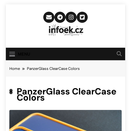
Skip
to
content
Infoek.cz
Web Věnující Se Technologickým
Novinkám
MENU
Home
PanzerGlass ClearCase Colors
PanzerGlass ClearCase
Colors