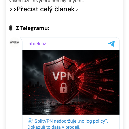
vašem užším výběru neměly chybět…
>>Přečíst celý článek
Z Telegramu: