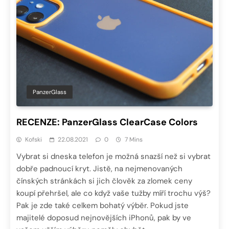
PanzerGlass
RECENZE: PanzerGlass ClearCase Colors
Kofski
22.08.2021
0
7 Mins
Vybrat si dneska telefon je možná snazší než si vybrat
dobře padnoucí kryt. Jistě, na nejmenovaných
čínských stránkách si jich člověk za zlomek ceny
koupí přehršel, ale co když vaše tužby míří trochu výš?
Pak je zde také celkem bohatý výběr. Pokud jste
majitelé doposud nejnovějších iPhonů, pak by ve