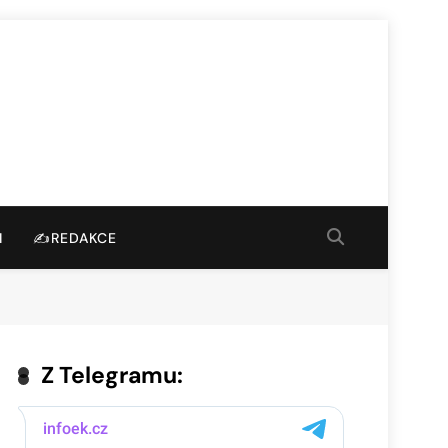
I
✍️REDAKCE
Z Telegramu: