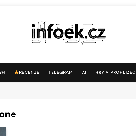
Infoek.cz
Web Věnující Se Technologickým Novinkám
SH
RECENZE
TELEGRAM
AI
HRY V PROHLÍŽEČ
hone