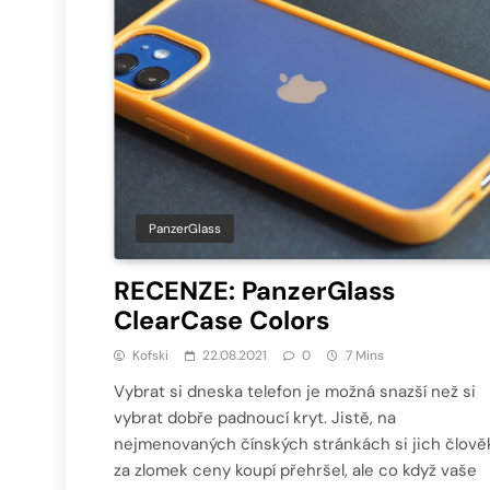
PanzerGlass
RECENZE: PanzerGlass
ClearCase Colors
Kofski
22.08.2021
0
7 Mins
Vybrat si dneska telefon je možná snazší než si
vybrat dobře padnoucí kryt. Jistě, na
nejmenovaných čínských stránkách si jich člově
za zlomek ceny koupí přehršel, ale co když vaše