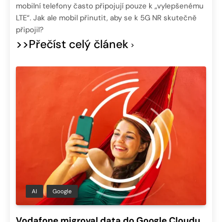
mobilní telefony často připojují pouze k „vylepšenému
LTE“. Jak ale mobil přinutit, aby se k 5G NR skutečně
připojil?
>>Přečíst celý článek
AI
Google
Vodafone migroval data do Google Cloudu,