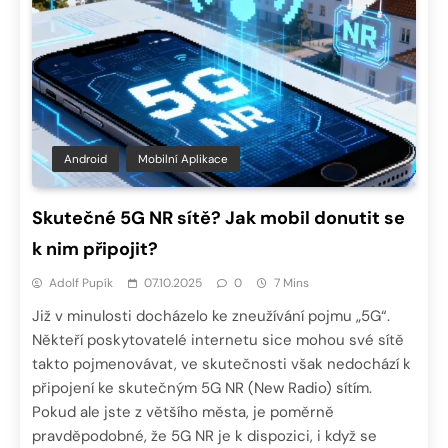
Android
Mobilní Aplikace
Skutečné 5G NR sítě? Jak mobil donutit se
k nim připojit?
Adolf Pupík
07.10.2025
0
7 Mins
Již v minulosti docházelo ke zneužívání pojmu „5G“.
Někteří poskytovatelé internetu sice mohou své sítě
takto pojmenovávat, ve skutečnosti však nedochází k
připojení ke skutečným 5G NR (New Radio) sítím.
Pokud ale jste z většího města, je poměrně
pravděpodobné, že 5G NR je k dispozici, i když se