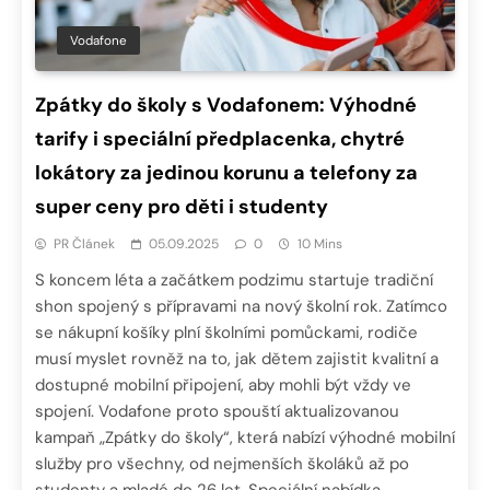
Vodafone
Zpátky do školy s Vodafonem: Výhodné
tarify i speciální předplacenka, chytré
lokátory za jedinou korunu a telefony za
super ceny pro děti i studenty
PR Článek
05.09.2025
0
10 Mins
S koncem léta a začátkem podzimu startuje tradiční
shon spojený s přípravami na nový školní rok. Zatímco
se nákupní košíky plní školními pomůckami, rodiče
musí myslet rovněž na to, jak dětem zajistit kvalitní a
dostupné mobilní připojení, aby mohli být vždy ve
spojení. Vodafone proto spouští aktualizovanou
kampaň „Zpátky do školy“, která nabízí výhodné mobilní
služby pro všechny, od nejmenších školáků až po
studenty a mladé do 26 let. Speciální nabídka