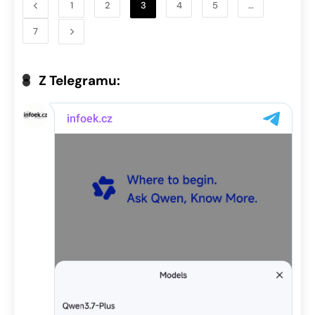
1
2
3
4
5
…
7
Z Telegramu: