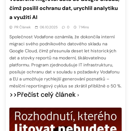
čímž posílil ochranu dat, urychlil analytiku
a využití AI
PR Článek
06.10.2025
0
7 Mins
Společnost Vodafone oznámila, že dokončila interní
migraci svého podnikového datového skladu na
Google Cloud, čímž přesunula deset let historických
dat a stovky reportů na moderní, škálovatelnou
platformu. Program zjednodušuje IT infrastrukturu,
posiluje ochranu dat v souladu s požadavky Vodafonu
a EU a umožňuje rychlejší generování poznatků –
měsíční reportingový cyklus se zkrátil přibližně o 50 %.
>>Přečíst celý článek