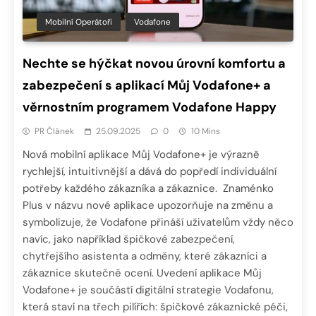
Mobilní Operátoři
Vodafone
Nechte se hýčkat novou úrovní komfortu a
zabezpečení s aplikací Můj Vodafone+ a
věrnostním programem Vodafone Happy
PR Článek
25.09.2025
0
10 Mins
Nová mobilní aplikace Můj Vodafone+ je výrazně
rychlejší, intuitivnější a dává do popředí individuální
potřeby každého zákazníka a zákaznice. Znaménko
Plus v názvu nové aplikace upozorňuje na změnu a
symbolizuje, že Vodafone přináší uživatelům vždy něco
navíc, jako například špičkové zabezpečení,
chytřejšího asistenta a odměny, které zákazníci a
zákaznice skutečně ocení. Uvedení aplikace Můj
Vodafone+ je součástí digitální strategie Vodafonu,
která staví na třech pilířích: špičkové zákaznické péči,