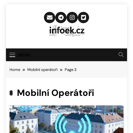
Skip
to
content
Infoek.cz
Web Věnující Se Technologickým
Novinkám
MENU
Home
Mobilní operátoři
Page 3
Mobilní Operátoři