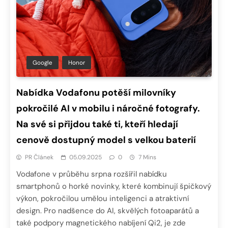
Google
Honor
Nabídka Vodafonu potěší milovníky
pokročilé AI v mobilu i náročné fotografy.
Na své si přijdou také ti, kteří hledají
cenově dostupný model s velkou baterií
PR Článek
05.09.2025
0
7 Mins
Vodafone v průběhu srpna rozšířil nabídku
smartphonů o horké novinky, které kombinují špičkový
výkon, pokročilou umělou inteligenci a atraktivní
design. Pro nadšence do AI, skvělých fotoaparátů a
také podpory magnetického nabíjení Qi2, je zde