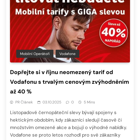
Mobilní Operátoři
Vodafone
Dopřejte si v říjnu neomezený tarif od
Vodafonu s trvalým cenovým zvýhodněním
až 40 %
PR Článek
03.10.2025
0
5 Mins
Listopadové černopáteční slevy bývají spojeny s
hektickým obdobím, kdy zákazníci sledují časově či
množstvím omezené akce a bojují o výhodné nabídky.
Vodafone se proto letos rozhodl pro své zákazníky