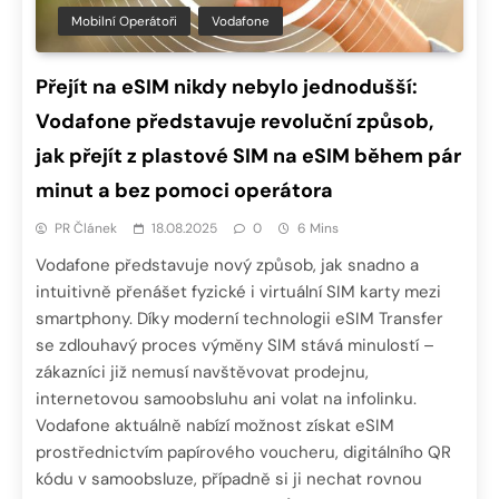
Mobilní Operátoři
Vodafone
Přejít na eSIM nikdy nebylo jednodušší:
Vodafone představuje revoluční způsob,
jak přejít z plastové SIM na eSIM během pár
minut a bez pomoci operátora
PR Článek
18.08.2025
0
6 Mins
Vodafone představuje nový způsob, jak snadno a
intuitivně přenášet fyzické i virtuální SIM karty mezi
smartphony. Díky moderní technologii eSIM Transfer
se zdlouhavý proces výměny SIM stává minulostí –
zákazníci již nemusí navštěvovat prodejnu,
internetovou samoobsluhu ani volat na infolinku.
Vodafone aktuálně nabízí možnost získat eSIM
prostřednictvím papírového voucheru, digitálního QR
kódu v samoobsluze, případně si ji nechat rovnou