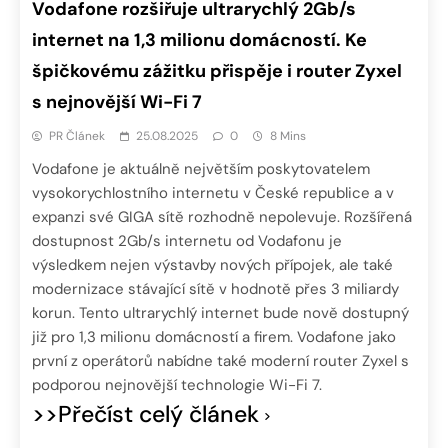
Vodafone rozšiřuje ultrarychlý 2Gb/s
internet na 1,3 milionu domácností. Ke
špičkovému zážitku přispěje i router Zyxel
s nejnovější Wi-Fi 7
PR Článek
25.08.2025
0
8 Mins
Vodafone je aktuálně největším poskytovatelem
vysokorychlostního internetu v České republice a v
expanzi své GIGA sítě rozhodně nepolevuje. Rozšířená
dostupnost 2Gb/s internetu od Vodafonu je
výsledkem nejen výstavby nových přípojek, ale také
modernizace stávající sítě v hodnotě přes 3 miliardy
korun. Tento ultrarychlý internet bude nově dostupný
již pro 1,3 milionu domácností a firem. Vodafone jako
první z operátorů nabídne také moderní router Zyxel s
podporou nejnovější technologie Wi-Fi 7.
>>Přečíst celý článek