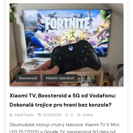
Boosteroid
Mobilní Operátoři
Xiaomi TV, Boosteroid a 5G od Vodafonu:
Dokonalá trojice pro hraní bez konzole?
Adolf Pupík
22.08.2025
0
4 Mins
Dlouhodobě testuji chytrý televizor Xiaomi TV S Mini
LED 75 (2025) s Google TV, neomezená 5G data od