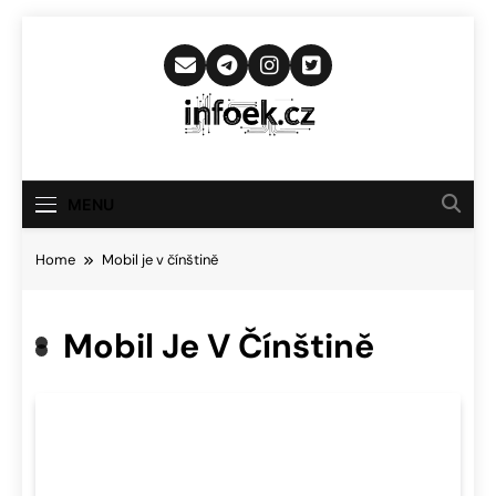
Skip
to
content
Infoek.cz
Web Věnující Se Technologickým
Novinkám
MENU
Home
Mobil je v čínštině
Mobil Je V Čínštině