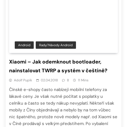
Android
Rady/návody Android
Xiaomi – Jak odemknout bootloader,
nainstalovat TWRP a systém v češtině?
Adolf Pupík
02.04.2018
8
11 Mins
Čínské e-shopy často nabízejí mobilní telefony za
lákavé ceny. Je však nutné počítat s poplatky u
celníku a často se tedy nákup nevyplatí. Někteří však
mobily z Číny objednávají a nebylo by na tom vůbec
nic špatného, protože nové modely např. od Xiaomi se
v Číně prodávají s velkým předstihem. Po vybalení