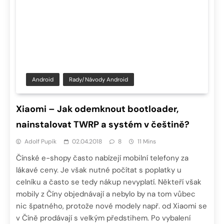
Android
Rady/návody Android
Xiaomi – Jak odemknout bootloader,
nainstalovat TWRP a systém v češtině?
Adolf Pupík
02.04.2018
8
11 Mins
Čínské e-shopy často nabízejí mobilní telefony za
lákavé ceny. Je však nutné počítat s poplatky u
celníku a často se tedy nákup nevyplatí. Někteří však
mobily z Číny objednávají a nebylo by na tom vůbec
nic špatného, protože nové modely např. od Xiaomi se
v Číně prodávají s velkým předstihem. Po vybalení