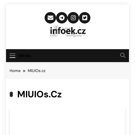
Skip
to
content
Infoek.cz
Web Věnující Se Technologickým
Novinkám
MENU
Home
MIUIOs.cz
MIUIOs.cz