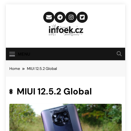
Skip
to
content
Infoek.cz
Web Věnující Se Technologickým
Novinkám
MENU
Home
MIUI 12.5.2 Global
MIUI 12.5.2 Global