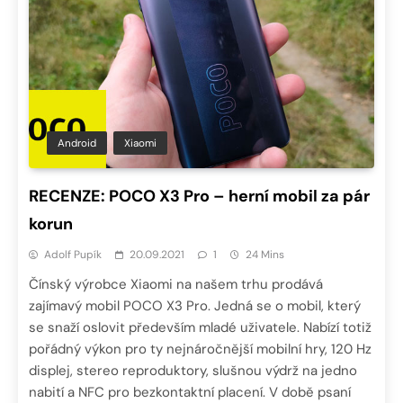
Android
Xiaomi
RECENZE: POCO X3 Pro – herní mobil za pár
korun
Adolf Pupík
20.09.2021
1
24 Mins
Čínský výrobce Xiaomi na našem trhu prodává
zajímavý mobil POCO X3 Pro. Jedná se o mobil, který
se snaží oslovit především mladé uživatele. Nabízí totiž
pořádný výkon pro ty nejnáročnější mobilní hry, 120 Hz
displej, stereo reproduktory, slušnou výdrž na jedno
nabití a NFC pro bezkontaktní placení. V době psaní