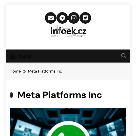
Skip
to
content
Infoek.cz
Web Věnující Se Technologickým
Novinkám
MENU
Home
Meta Platforms Inc
Meta Platforms Inc