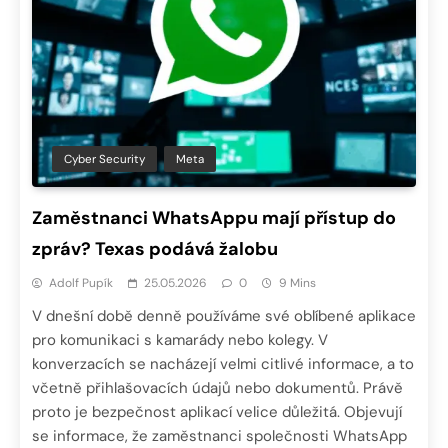
Cyber Security
Meta
Zaměstnanci WhatsAppu mají přístup do
zpráv? Texas podává žalobu
Adolf Pupík
25.05.2026
0
9 Mins
V dnešní době denně používáme své oblíbené aplikace
pro komunikaci s kamarády nebo kolegy. V
konverzacích se nacházejí velmi citlivé informace, a to
včetně přihlašovacích údajů nebo dokumentů. Právě
proto je bezpečnost aplikací velice důležitá. Objevují
se informace, že zaměstnanci společnosti WhatsApp