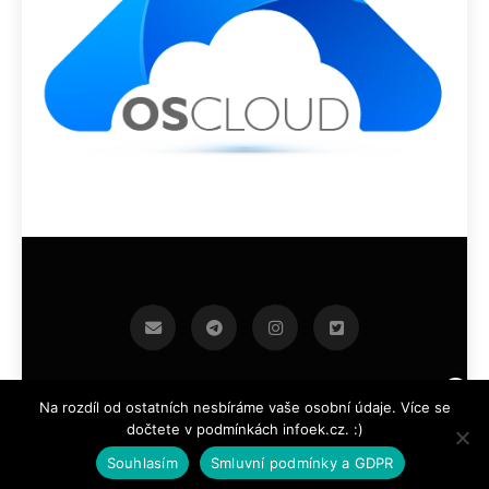
infoek.cz 2026.Developed By
.
BlazeThemes
Na rozdíl od ostatních nesbíráme vaše osobní údaje. Více se
dočtete v podmínkách infoek.cz. :)
Souhlasím
Smluvní podmínky a GDPR