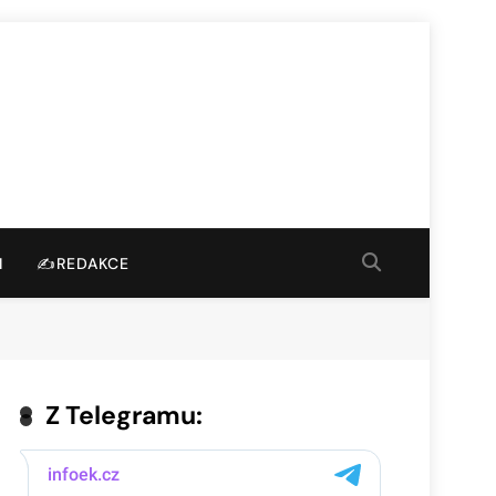
I
✍️REDAKCE
Z Telegramu: