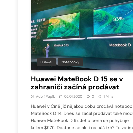
Huawei
Notebooky
Huawei MateBook D 15 se v
zahraničí začíná prodávat
Adolf Pupík
02.01.2020
0
1 Mins
Huawei v Číně již nějakou dobu prodává noteboo
MateBook D 14. Dnes se začal prodávat také mod
Huawei MateBook D 15. Jeho cena se pohybuje
kolem $575. Dostane se ale i na náš trh? To zatím