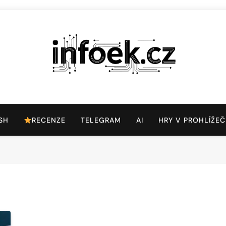
Infoek.cz
Web Věnující Se Technologickým Novinkám
SH
RECENZE
TELEGRAM
AI
HRY V PROHLÍŽEČ