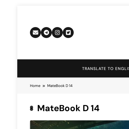
Skip
to
content
TRANSLATE TO ENGLI
Home
MateBook D 14
MateBook D 14