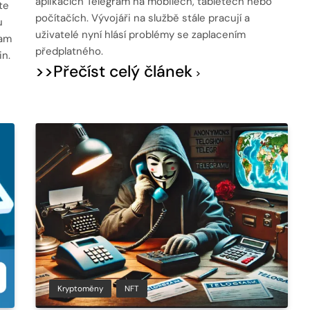
aplikacích Telegram na mobilech, tabletech nebo
te
počítačích. Vývojáři na službě stále pracují a
u
uživatelé nyní hlásí problémy se zaplacením
ram
předplatného.
n.
>>Přečíst celý článek
Kryptoměny
NFT