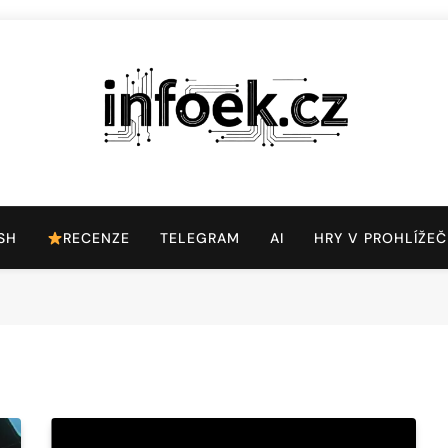
Infoek.cz
Web Věnující Se Technologickým Novinkám
SH
RECENZE
TELEGRAM
AI
HRY V PROHLÍŽEČ