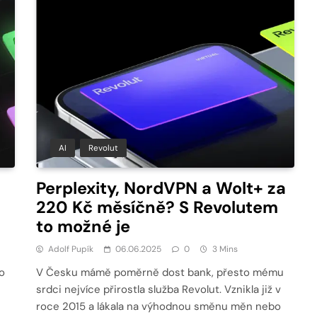
AI
Revolut
Perplexity, NordVPN a Wolt+ za
220 Kč měsíčně? S Revolutem
to možné je
Adolf Pupík
06.06.2025
0
3 Mins
o
V Česku mámě poměrně dost bank, přesto mému
srdci nejvíce přirostla služba Revolut. Vznikla již v
roce 2015 a lákala na výhodnou směnu měn nebo