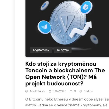
Kryptoměny
Telegram
Kdo stojí za kryptoměnou
Toncoin a blockchainem The
Open Network (TON)? Má
projekt budoucnost?
Adolf Pupík
11.04.2025
0
6 Mins
O Bitcoinu nebo Ethereu v dnešní době slyšel as
ikaždý. Jedná se o velice známé kryptoměny, ale