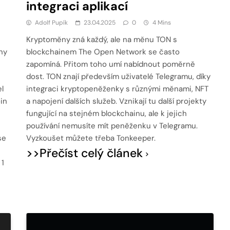
integraci aplikací
Adolf Pupík
23.04.2025
0
4 Mins
Kryptoměny zná každý, ale na měnu TON s
ny
blockchainem The Open Network se často
zapomíná. Přitom toho umí nabídnout poměrně
n
dost. TON znají především uživatelé Telegramu, díky
l
integraci kryptopeněženky s různými měnami, NFT
in
a napojení dalších služeb. Vznikají tu další projekty
fungující na stejném blockchainu, ale k jejich
používání nemusíte mít peněženku v Telegramu.
se
Vyzkoušet můžete třeba Tonkeeper.
>>Přečíst celý článek
 1