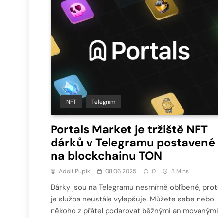
NFT
Telegram
Portals Market je tržiště NFT
dárků v Telegramu postavené
na blockchainu TON
Adolf Pupík
08.06.2025
0
3 Mins
Dárky jsou na Telegramu nesmírně oblíbené, prot
je služba neustále vylepšuje. Můžete sebe nebo
někoho z přátel podarovat běžnými animovanými