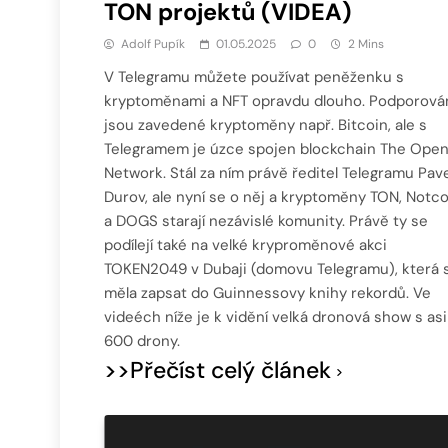
TON projektů (VIDEA)
Adolf Pupík
01.05.2025
0
2 Mins
V Telegramu můžete používat peněženku s
kryptoměnami a NFT opravdu dlouho. Podporová
jsou zavedené kryptoměny např. Bitcoin, ale s
Telegramem je úzce spojen blockchain The Ope
Network. Stál za ním právě ředitel Telegramu Pave
Durov, ale nyní se o něj a kryptoměny TON, Notco
a DOGS starají nezávislé komunity. Právě ty se
podílejí také na velké kryproměnové akci
TOKEN2049 v Dubaji (domovu Telegramu), která 
měla zapsat do Guinnessovy knihy rekordů. Ve
videéch níže je k vidění velká dronová show s asi
600 drony.
>>Přečíst celý článek