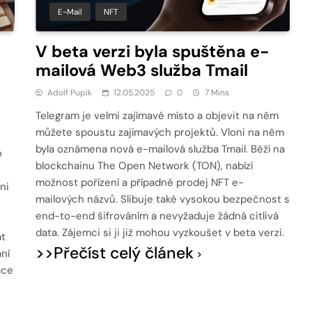
E-Mail
NFT
V beta verzi byla spuštěna e-
mailová Web3 služba Tmail
Adolf Pupík
12.05.2025
0
7 Mins
Telegram je velmi zajímavé místo a objevit na něm
můžete spoustu zajímavých projektů. Vloni na něm
byla oznámena nová e-mailová služba Tmail. Běží na
o
blockchainu The Open Network (TON), nabízí
možnost pořízení a případně prodej NFT e-
ni
mailových názvů. Slibuje také vysokou bezpečnost s
end-to-end šifrováním a nevyžaduje žádná citlivá
data. Zájemci si ji již mohou vyzkoušet v beta verzi.
at
>>Přečíst celý článek
ní
ace