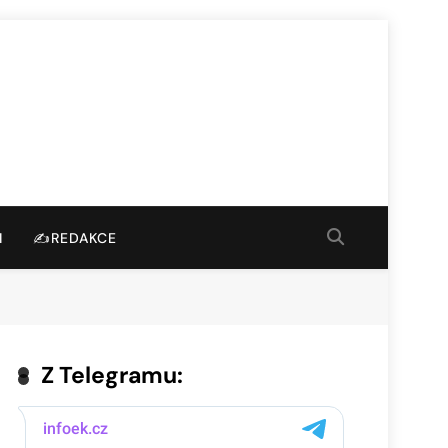
I
✍️REDAKCE
Z Telegramu: