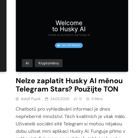
AI
Kryptoměny
Nelze zaplatit Husky AI měnou
Telegram Stars? Použijte TON
Adolf Pupík
24.03.2025
0
5 Mins
Chatbotů pro vyhledávání informací je dnes
nepřeberné množství. Těch kvalitních je však málo.
Uživatelé sociální sítě Telegram si mohou nějakou
i
dobu užívat mini aplikaci Husky AI. Funguje přímo v