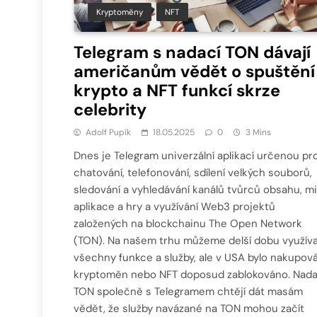
Kryptoměny
NFT
Telegram s nadací TON dávají
američanům vědět o spuštění
krypto a NFT funkcí skrze
celebrity
Adolf Pupík
18.05.2025
0
3 Mins
Dnes je Telegram univerzální aplikací určenou pr
chatování, telefonování, sdílení velkých souborů,
sledování a vyhledávání kanálů tvůrců obsahu, mi
aplikace a hry a využívání Web3 projektů
založených na blockchainu The Open Network
(TON). Na našem trhu můžeme delší dobu využív
všechny funkce a služby, ale v USA bylo nakupová
kryptoměn nebo NFT doposud zablokováno. Nad
TON společně s Telegramem chtějí dát masám
vědět, že služby navázané na TON mohou začít