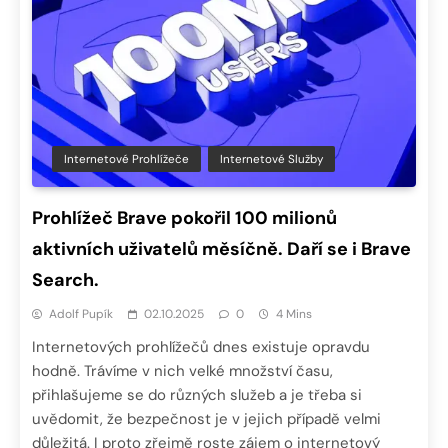
Internetové Prohlížeče
Internetové Služby
Prohlížeč Brave pokořil 100 milionů
aktivních uživatelů měsíčně. Daří se i Brave
Search.
Adolf Pupík
02.10.2025
0
4 Mins
Internetových prohlížečů dnes existuje opravdu
hodně. Trávíme v nich velké množství času,
přihlašujeme se do různých služeb a je třeba si
uvědomit, že bezpečnost je v jejich případě velmi
důležitá. I proto zřejmě roste zájem o internetový