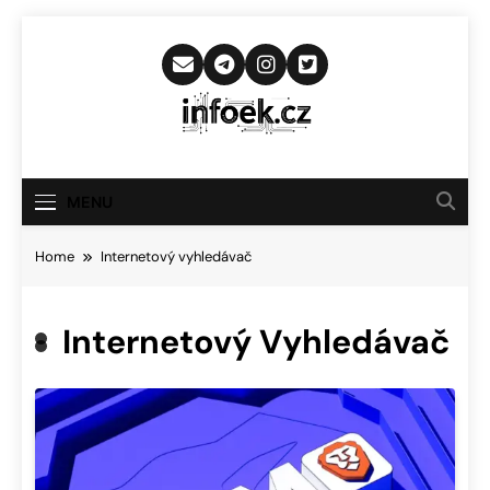
Skip
to
content
Infoek.cz
Web Věnující Se Technologickým
Novinkám
MENU
Home
Internetový vyhledávač
Internetový Vyhledávač