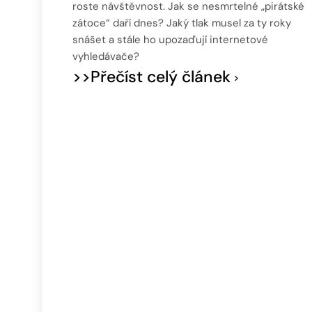
roste návštěvnost. Jak se nesmrtelné „pirátské
zátoce“ daří dnes? Jaký tlak musel za ty roky
snášet a stále ho upozaďují internetové
vyhledávače?
>>Přečíst celý článek