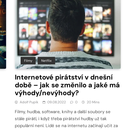
Filmy
Netflix
Internetové pirátství v dnešní
době – jak se změnilo a jaké má
výhody/nevýhody?
Adolf Pupík
09.08.2022
0
20 Mins
Filmy, hudba, software, knihy a další soubory se
stále pirátí, i když třeba pirátství hudby už tak
populární není. Lidé se na internetu začínají učit za