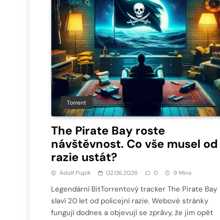
Torrent
The Pirate Bay roste
návštěvnost. Co vše musel od
razie ustát?
Adolf Pupík
02.06.2026
0
9 Mins
Legendární BitTorrentový tracker The Pirate Bay
slaví 20 let od policejní razie. Webové stránky
fungují dodnes a objevují se zprávy, že jim opět