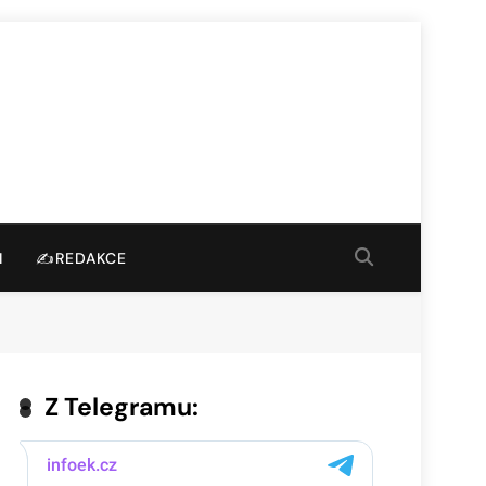
I
✍️REDAKCE
Z Telegramu: