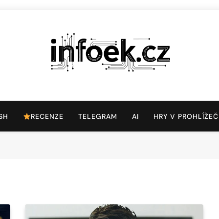
Infoek.cz
Web Věnující Se Technologickým Novinkám
SH
RECENZE
TELEGRAM
AI
HRY V PROHLÍŽEČ