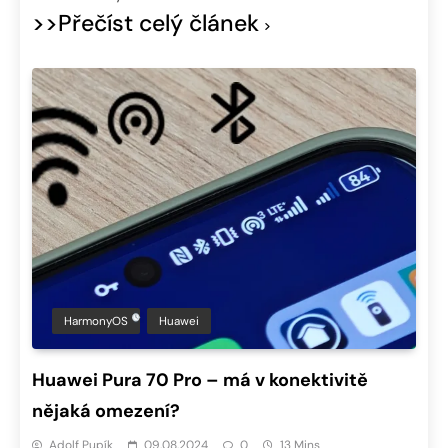
>>Přečíst celý článek
HarmonyOS
Huawei
Huawei Pura 70 Pro – má v konektivitě
nějaká omezení?
Adolf Pupík
09.08.2024
0
13 Mins