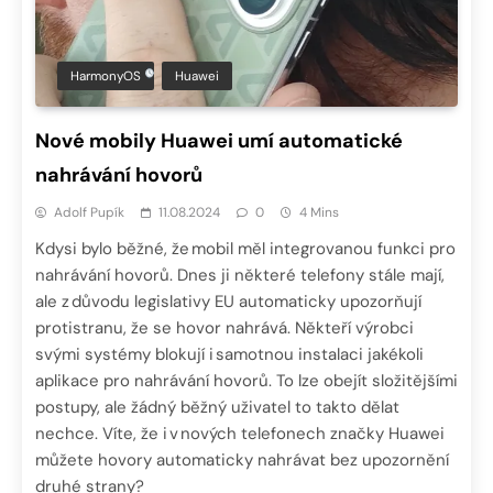
HarmonyOS
Huawei
Nové mobily Huawei umí automatické
nahrávání hovorů
Adolf Pupík
11.08.2024
0
4 Mins
Kdysi bylo běžné, že mobil měl integrovanou funkci pro
nahrávání hovorů. Dnes ji některé telefony stále mají,
ale z důvodu legislativy EU automaticky upozorňují
protistranu, že se hovor nahrává. Někteří výrobci
svými systémy blokují i samotnou instalaci jakékoli
aplikace pro nahrávání hovorů. To lze obejít složitějšími
postupy, ale žádný běžný uživatel to takto dělat
nechce. Víte, že i v nových telefonech značky Huawei
můžete hovory automaticky nahrávat bez upozornění
druhé strany?