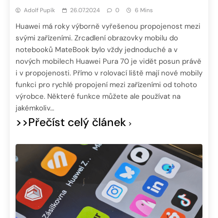
Adolf Pupík
26.07.2024
0
6 Mins
Huawei má roky výborně vyřešenou propojenost mezi
svými zařízeními. Zrcadlení obrazovky mobilu do
notebooků MateBook bylo vždy jednoduché a v
nových mobilech Huawei Pura 70 je vidět posun právě
i v propojenosti. Přímo v rolovací liště mají nové mobily
funkci pro rychlé propojení mezi zařízeními od tohoto
výrobce. Některé funkce můžete ale používat na
jakémkoliv…
>>Přečíst celý článek