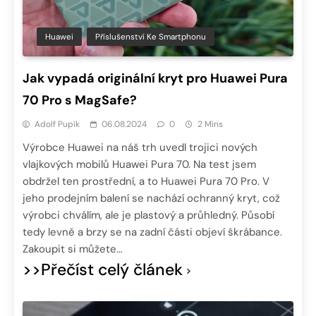
Huawei
Příslušenství Ke Smartphonu
Jak vypadá originální kryt pro Huawei Pura
70 Pro s MagSafe?
Adolf Pupík
06.08.2024
0
2 Mins
Výrobce Huawei na náš trh uvedl trojici nových
vlajkových mobilů Huawei Pura 70. Na test jsem
obdržel ten prostřední, a to Huawei Pura 70 Pro. V
jeho prodejním balení se nachází ochranný kryt, což
výrobci chválím, ale je plastový a průhledný. Působí
tedy levně a brzy se na zadní části objeví škrábance.
Zakoupit si můžete…
>>Přečíst celý článek