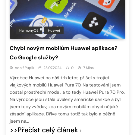
HarmonyOS
Huawei
Chybí novým mobilům Huawei aplikace?
Co Google služby?
Adolf Pupík
23.07.2024
0
7 Mins
Výrobce Huawei na náš trh letos přišel s trojicí
vlajkových mobilů Huawei Pura 70. Na testování jsem
dostal prostřední model, a to tedy Huawei Pura 70 Pro.
Na výrobce jsou stále uvaleny americké sankce a byl
jsem tedy zvědav, zda novým mobilům chybí nějaké
zásadní aplikace. Dříve tomu totiž tak bylo a běžně
jsem na…
>>Přečíst celý článek