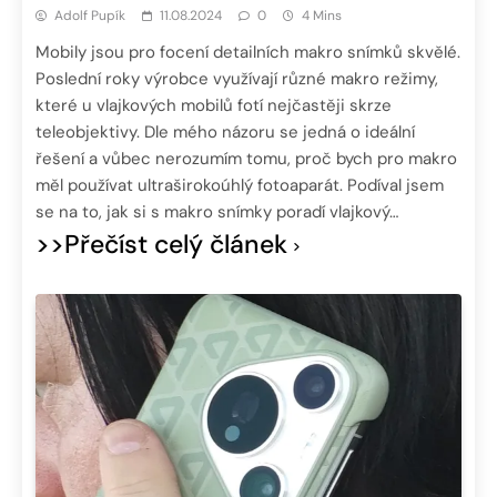
Adolf Pupík
11.08.2024
0
4 Mins
Mobily jsou pro focení detailních makro snímků skvělé.
Poslední roky výrobce využívají různé makro režimy,
které u vlajkových mobilů fotí nejčastěji skrze
teleobjektivy. Dle mého názoru se jedná o ideální
řešení a vůbec nerozumím tomu, proč bych pro makro
měl používat ultraširokoúhlý fotoaparát. Podíval jsem
se na to, jak si s makro snímky poradí vlajkový…
>>Přečíst celý článek