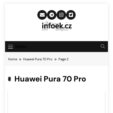
Skip
to
content
Infoek.cz
Web Věnující Se Technologickým
Novinkám
MENU
Home
Huawei Pura 70 Pro
Page 2
Huawei Pura 70 Pro