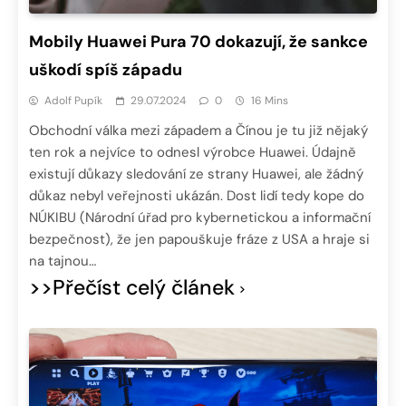
Mobily Huawei Pura 70 dokazují, že sankce
uškodí spíš západu
Adolf Pupík
29.07.2024
0
16 Mins
Obchodní válka mezi západem a Čínou je tu již nějaký
ten rok a nejvíce to odnesl výrobce Huawei. Údajně
existují důkazy sledování ze strany Huawei, ale žádný
důkaz nebyl veřejnosti ukázán. Dost lidí tedy kope do
NÚKIBU (Národní úřad pro kybernetickou a informační
bezpečnost), že jen papouškuje fráze z USA a hraje si
na tajnou…
>>Přečíst celý článek