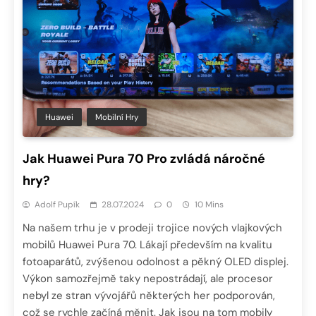
Huawei
Mobilní Hry
Jak Huawei Pura 70 Pro zvládá náročné
hry?
Adolf Pupík
28.07.2024
0
10 Mins
Na našem trhu je v prodeji trojice nových vlajkových
mobilů Huawei Pura 70. Lákají především na kvalitu
fotoaparátů, zvýšenou odolnost a pěkný OLED displej.
Výkon samozřejmě taky nepostrádají, ale procesor
nebyl ze stran vývojářů některých her podporován,
což se rychle začíná měnit. Jak jsou na tom mobily