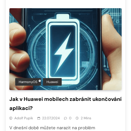
HarmonyOS
Huawei
Jak v Huawei mobilech zabránit ukončování
aplikací?
Adolf Pupík
22.07.2024
0
2 Mins
V dnešní době můžete narazit na problém