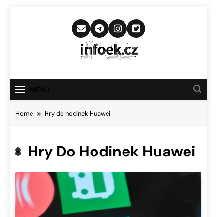
Skip
to
content
Infoek.cz
Web Věnující Se Technologickým
Novinkám
MENU
Home
Hry do hodinek Huawei
Hry Do Hodinek Huawei