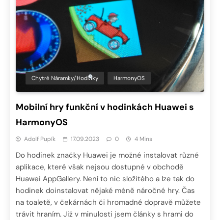
Chytré Náramky/hodinky
HarmonyOS
Mobilní hry funkční v hodinkách Huawei s
HarmonyOS
Adolf Pupík
17.09.2023
0
4 Mins
Do hodinek značky Huawei je možné instalovat různé
aplikace, které však nejsou dostupné v obchodě
Huawei AppGallery. Není to nic složitého a lze tak do
hodinek doinstalovat nějaké méně náročné hry. Čas
na toaletě, v čekárnách či hromadné dopravě můžete
trávit hraním. Již v minulosti jsem články s hrami do