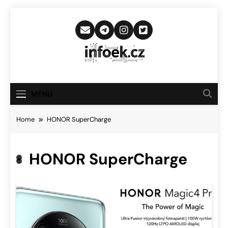
Skip
to
content
Infoek.cz
Web Věnující Se Technologickým
Novinkám
MENU
Home
HONOR SuperCharge
HONOR SuperCharge