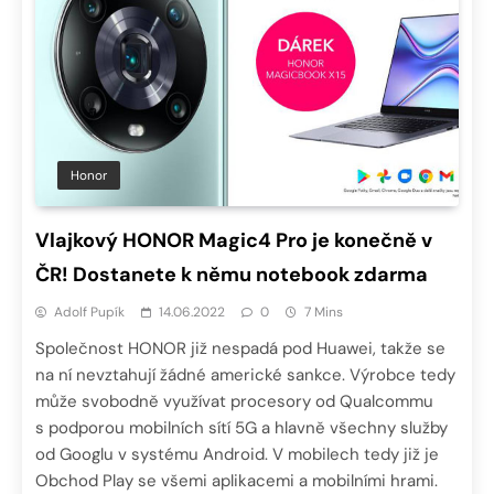
Honor
Vlajkový HONOR Magic4 Pro je konečně v
ČR! Dostanete k němu notebook zdarma
Adolf Pupík
14.06.2022
0
7 Mins
Společnost HONOR již nespadá pod Huawei, takže se
na ní nevztahují žádné americké sankce. Výrobce tedy
může svobodně využívat procesory od Qualcommu
s podporou mobilních sítí 5G a hlavně všechny služby
od Googlu v systému Android. V mobilech tedy již je
Obchod Play se všemi aplikacemi a mobilními hrami.