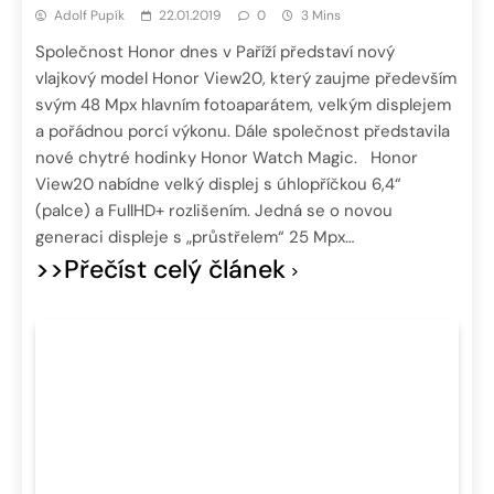
Adolf Pupík
22.01.2019
0
3 Mins
Společnost Honor dnes v Paříží představí nový
vlajkový model Honor View20, který zaujme především
svým 48 Mpx hlavním fotoaparátem, velkým displejem
a pořádnou porcí výkonu. Dále společnost představila
nové chytré hodinky Honor Watch Magic. Honor
View20 nabídne velký displej s úhlopříčkou 6,4“
(palce) a FullHD+ rozlišením. Jedná se o novou
generaci displeje s „průstřelem“ 25 Mpx…
>>Přečíst celý článek