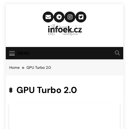
Skip
to
content
Infoek.cz
Web Věnující Se Technologickým
Novinkám
MENU
Home
GPU Turbo 2.0
GPU Turbo 2.0