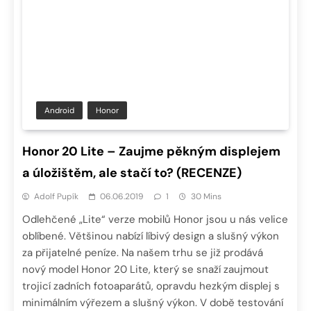
Android
Honor
Honor 20 Lite – Zaujme pěkným displejem
a úložištěm, ale stačí to? (RECENZE)
Adolf Pupík
06.06.2019
1
30 Mins
Odlehčené „Lite“ verze mobilů Honor jsou u nás velice
oblíbené. Většinou nabízí líbivý design a slušný výkon
za přijatelné peníze. Na našem trhu se již prodává
nový model Honor 20 Lite, který se snaží zaujmout
trojicí zadních fotoaparátů, opravdu hezkým displej s
minimálním výřezem a slušný výkon. V době testování