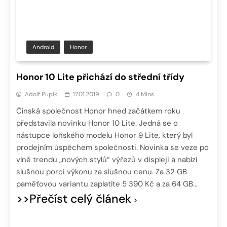
Android
Honor
Honor 10 Lite přichází do střední třídy
Adolf Pupík
17.01.2019
0
4 Mins
Čínská společnost Honor hned začátkem roku
představila novinku Honor 10 Lite. Jedná se o
nástupce loňského modelu Honor 9 Lite, který byl
prodejním úspěchem společnosti. Novinka se veze po
vlně trendu „nových stylů“ výřezů v displeji a nabízí
slušnou porci výkonu za slušnou cenu. Za 32 GB
paměťovou variantu zaplatíte 5 390 Kč a za 64 GB…
>>Přečíst celý článek