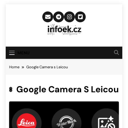
Skip
to
content
Infoek.cz
Web Věnující Se Technologickým
Novinkám
MENU
Home
Google Camera s Leicou
Google Camera S Leicou