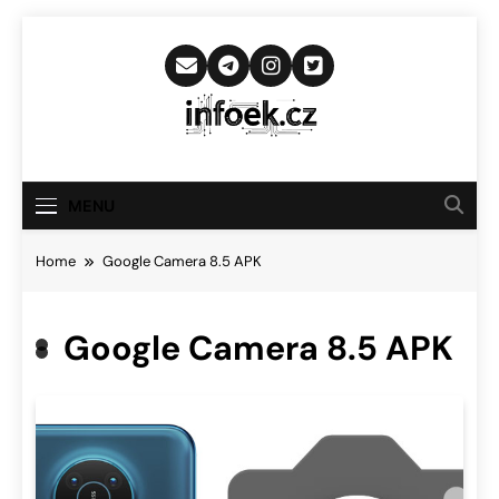
Skip
to
content
Infoek.cz
Web Věnující Se Technologickým
Novinkám
MENU
Home
Google Camera 8.5 APK
Google Camera 8.5 APK