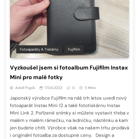
Fotoaparáty A Tiskárny
Fujifilm
Vyzkoušel jsem si fotoalbum Fujifilm Instax
Mini pro malé fotky
Adolf Pupík
17.04.2023
0
5 Mins
Japonský výrobce Fujifilm na náš trh letos uvedl nový
fotoaparát Instax Mini 12 a také fototiskárnu Instax
Mini Link 2. Pořízené snímky si můžete vystavit třeba v
malém v malém rámečku, na ledničku, nástěnku a kam
jen budete chtít. Výrobce však na našem trhu prodává
i originální fotoalba za dostupné ceny. Design a