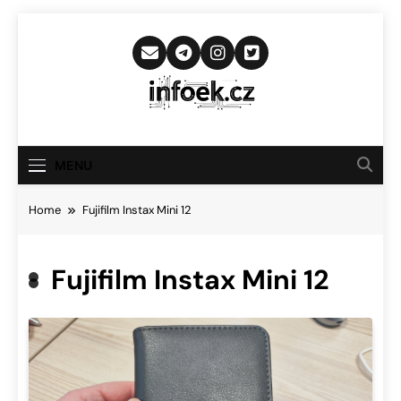
Skip
to
content
Infoek.cz
Web Věnující Se Technologickým
Novinkám
MENU
Home
Fujifilm Instax Mini 12
Fujifilm Instax Mini 12