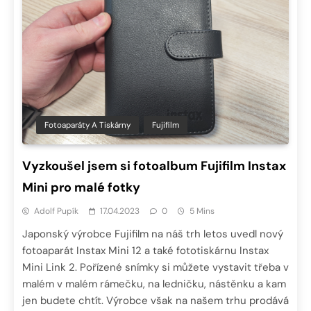
Fotoaparáty A Tiskárny
Fujifilm
Vyzkoušel jsem si fotoalbum Fujifilm Instax
Mini pro malé fotky
Adolf Pupík
17.04.2023
0
5 Mins
Japonský výrobce Fujifilm na náš trh letos uvedl nový
fotoaparát Instax Mini 12 a také fototiskárnu Instax
Mini Link 2. Pořízené snímky si můžete vystavit třeba v
malém v malém rámečku, na ledničku, nástěnku a kam
jen budete chtít. Výrobce však na našem trhu prodává