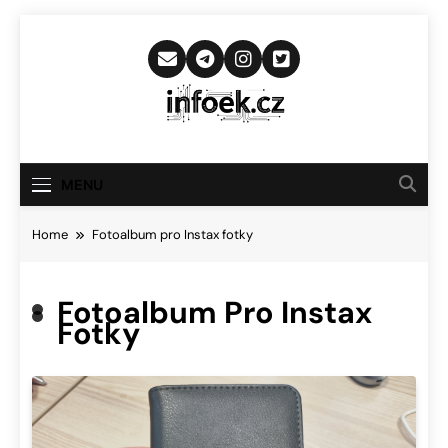
Skip
to
content
Infoek.cz
Web Věnující Se Technologickým
Novinkám
MENU
Home
Fotoalbum pro Instax fotky
Fotoalbum Pro Instax
Fotky