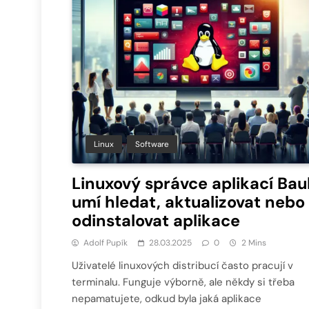
Linux
Software
Linuxový správce aplikací Ba
umí hledat, aktualizovat nebo
odinstalovat aplikace
Adolf Pupík
28.03.2025
0
2 Mins
Uživatelé linuxových distribucí často pracují v
terminalu. Funguje výborně, ale někdy si třeba
nepamatujete, odkud byla jaká aplikace