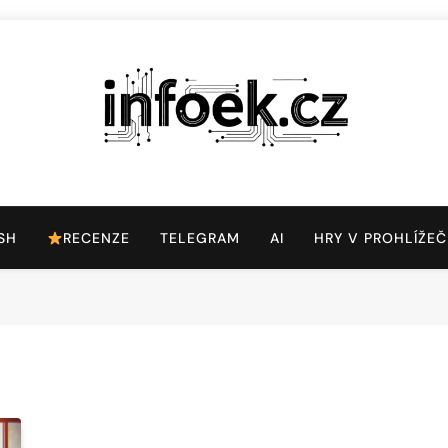
Infoek.cz
Web Věnující Se Technologickým Novinkám
SH
RECENZE
TELEGRAM
AI
HRY V PROHLÍŽEČ