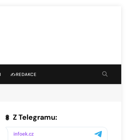
I
✍️REDAKCE
Z Telegramu: