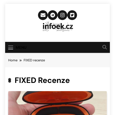
Skip
to
content
Infoek.cz
Web Věnující Se Technologickým
Novinkám
MENU
Home
FIXED recenze
FIXED Recenze