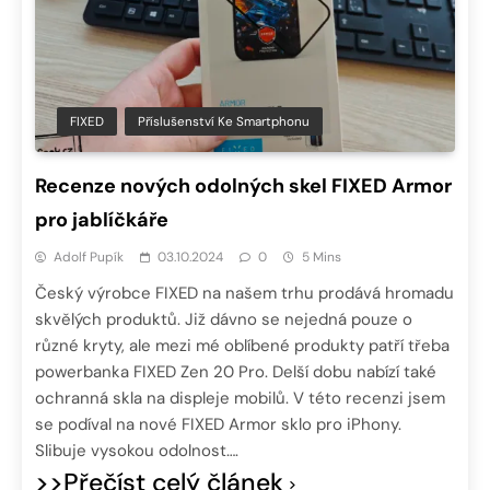
FIXED
Příslušenství Ke Smartphonu
Recenze nových odolných skel FIXED Armor
pro jablíčkáře
Adolf Pupík
03.10.2024
0
5 Mins
Český výrobce FIXED na našem trhu prodává hromadu
skvělých produktů. Již dávno se nejedná pouze o
různé kryty, ale mezi mé oblíbené produkty patří třeba
powerbanka FIXED Zen 20 Pro. Delší dobu nabízí také
ochranná skla na displeje mobilů. V této recenzi jsem
se podíval na nové FIXED Armor sklo pro iPhony.
Slibuje vysokou odolnost….
>>Přečíst celý článek