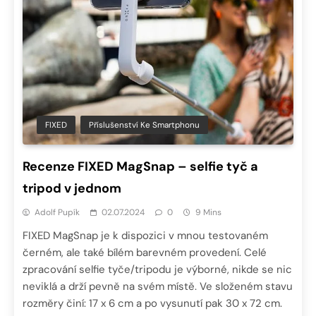
FIXED
Příslušenství Ke Smartphonu
Recenze FIXED MagSnap – selfie tyč a
tripod v jednom
Adolf Pupík
02.07.2024
0
9 Mins
FIXED MagSnap je k dispozici v mnou testovaném
černém, ale také bílém barevném provedení. Celé
zpracování selfie tyče/tripodu je výborné, nikde se nic
neviklá a drží pevně na svém místě. Ve složeném stavu
rozměry činí: 17 x 6 cm a po vysunutí pak 30 x 72 cm.