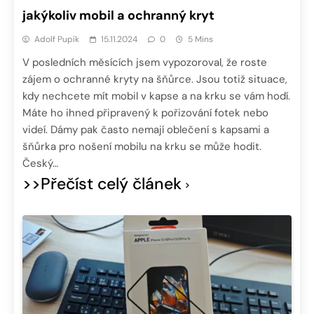
jakýkoliv mobil a ochranný kryt
Adolf Pupík
15.11.2024
0
5 Mins
V posledních měsících jsem vypozoroval, že roste
zájem o ochranné kryty na šňůrce. Jsou totiž situace,
kdy nechcete mít mobil v kapse a na krku se vám hodí.
Máte ho ihned připravený k pořizování fotek nebo
videí. Dámy pak často nemají oblečení s kapsami a
šňůrka pro nošení mobilu na krku se může hodit.
Český…
>>Přečíst celý článek