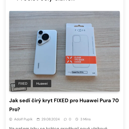
FIXED
Huawei
Jak sedí čirý kryt FIXED pro Huawei Pura 70
Pro?
Adolf Pupík
29.08.2024
0
3 Mins
Na našem trhu se krátce prodávají nové vlajkové