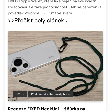
FIXED Tripple Wallet, která láká nejen na své kvalitní
zpracování, ale také jednoduchost. Jak se peněženka
povedla? Výrobce FIXED má ve svém…
>>Přečíst celý článek
FIXED
Příslušenství Ke Smartphonu
Recenze FIXED NeckUni – šňůrka na