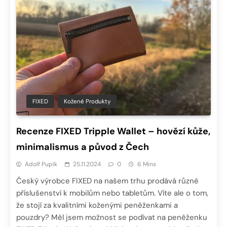
FIXED
Kožené Produkty
Recenze FIXED Tripple Wallet – hovězí kůže,
minimalismus a původ z Čech
Adolf Pupík
25.11.2024
0
6 Mins
Český výrobce FIXED na našem trhu prodává různé
příslušenství k mobilům nebo tabletům. Víte ale o tom,
že stojí za kvalitními koženými peněženkami a
pouzdry? Měl jsem možnost se podívat na peněženku