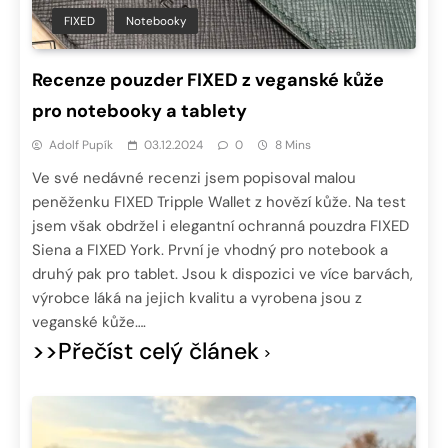
FIXED
Notebooky
Recenze pouzder FIXED z veganské kůže
pro notebooky a tablety
Adolf Pupík
03.12.2024
0
8 Mins
Ve své nedávné recenzi jsem popisoval malou
peněženku FIXED Tripple Wallet z hovězí kůže. Na test
jsem však obdržel i elegantní ochranná pouzdra FIXED
Siena a FIXED York. První je vhodný pro notebook a
druhý pak pro tablet. Jsou k dispozici ve více barvách,
výrobce láká na jejich kvalitu a vyrobena jsou z
veganské kůže….
>>Přečíst celý článek