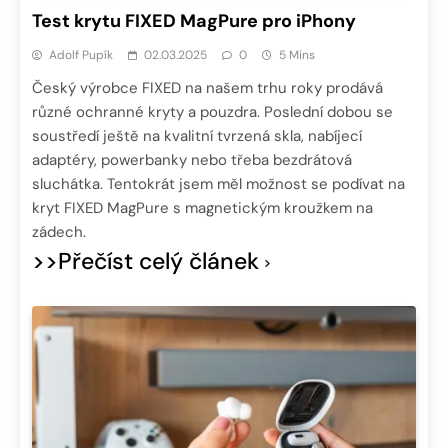
Test krytu FIXED MagPure pro iPhony
Adolf Pupík
02.03.2025
0
5 Mins
Český výrobce FIXED na našem trhu roky prodává
různé ochranné kryty a pouzdra. Poslední dobou se
soustředí ještě na kvalitní tvrzená skla, nabíjecí
adaptéry, powerbanky nebo třeba bezdrátová
sluchátka. Tentokrát jsem měl možnost se podívat na
kryt FIXED MagPure s magnetickým kroužkem na
zádech.
>>Přečíst celý článek