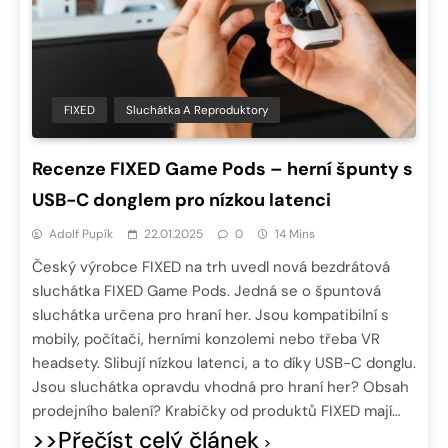
FIXED
Sluchátka A Reproduktory
Recenze FIXED Game Pods – herní špunty s
USB-C donglem pro nízkou latenci
Adolf Pupík
22.01.2025
0
14 Mins
Český výrobce FIXED na trh uvedl nová bezdrátová
sluchátka FIXED Game Pods. Jedná se o špuntová
sluchátka určena pro hraní her. Jsou kompatibilní s
mobily, počítači, herními konzolemi nebo třeba VR
headsety. Slibují nízkou latenci, a to díky USB-C donglu.
Jsou sluchátka opravdu vhodná pro hraní her? Obsah
prodejního balení? Krabičky od produktů FIXED mají…
>>Přečíst celý článek