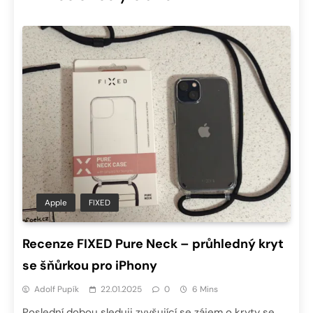
Apple
FIXED
Recenze FIXED Pure Neck – průhledný kryt
se šňůrkou pro iPhony
Adolf Pupík
22.01.2025
0
6 Mins
Poslední dobou sleduji zvyšující se zájem o kryty se