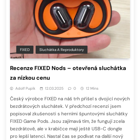
FIXED
Sluchátka A Reproduktory
Recenze FIXED Nods – otevřená sluchátka
za nízkou cenu
Adolf Pupík
12.03.2025
0
12 Mins
Český výrobce FIXED na náš trh přišel s dvojicí nových
bezdrátových sluchátek. V předchozí recenzi jsem
popisoval zkušenosti s herními špuntovými sluchátky
FIXED Game Pods. Jsou zajímavá tím, že fungují zcela
bezdrátově, ale v krabičce mají ještě USB-C dongle
pro lepší latenci. Nastal čas se podívat na další nový