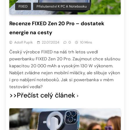
FIXED
Příslušenství K PC A Notebooku
Recenze FIXED Zen 20 Pro – dostatek
energie na cesty
Adolf Pupík
22.07.2024
0
10 Mins
Český výrobce FIXED na náš trh letos uvedl
powerbanku FIXED Zen 20 Pro. Zaujmout chce slušnou
kapacitou 20 000 mAh a vysokým 130 W výkonem.
Nabíjet zvládne nejen mobilní miláčky, ale slibuje výkon
i pro nabíjení notebooků. Jak si powerbanka v mém
testování vedla?
>>Přečíst celý článek