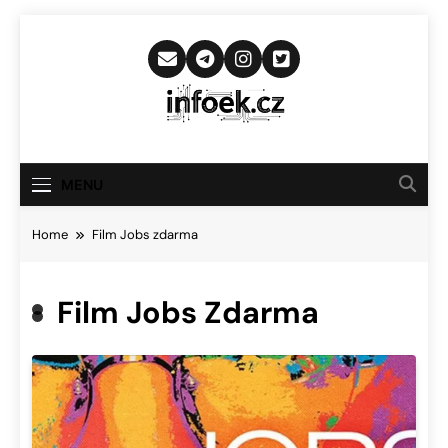
Skip
to
content
Infoek.cz
Web Věnující Se Technologickým
Novinkám
MENU
Home
Film Jobs zdarma
Film Jobs Zdarma