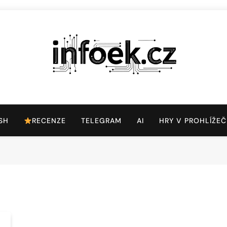
Infoek.cz
Web Věnující Se Technologickým Novinkám
SH
RECENZE
TELEGRAM
AI
HRY V PROHLÍŽEČ