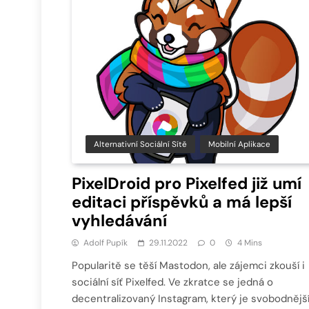
Alternativní Sociální Sítě
Mobilní Aplikace
PixelDroid pro Pixelfed již umí
editaci příspěvků a má lepší
vyhledávání
Adolf Pupík
29.11.2022
0
4 Mins
Popularitě se těší Mastodon, ale zájemci zkouší i
sociální síť Pixelfed. Ve zkratce se jedná o
decentralizovaný Instagram, který je svobodnější