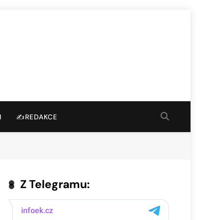
I
✍️REDAKCE
Z Telegramu: