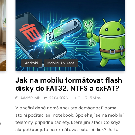
Android
Mobilní Aplikace
Jak na mobilu formátovat flash
disky do FAT32, NTFS a exFAT?
Adolf Pupík
22.04.2026
0
5 Mins
V dnešní době nemá spousta domácností doma
stolní počítač ani notebook. Spoléhají se na mobilní
telefony, případně tablety, které jim stačí. Co když
e
ale potřebujete naformátovat externí disk? Je tu