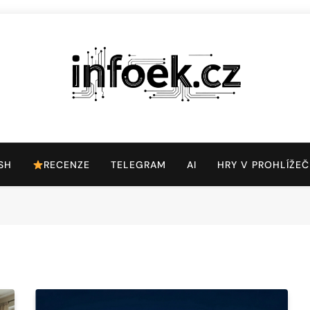
Infoek.cz
Web Věnující Se Technologickým Novinkám
SH
RECENZE
TELEGRAM
AI
HRY V PROHLÍŽEČ