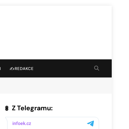
I
✍️REDAKCE
Z Telegramu: