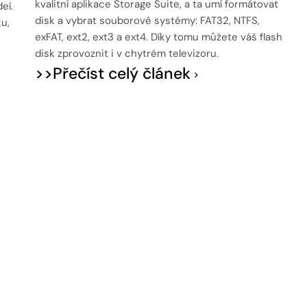
kvalitní aplikace Storage Suite, a ta umí formátovat
eí.
disk a vybrat souborové systémy: FAT32, NTFS,
u,
exFAT, ext2, ext3 a ext4. Díky tomu můžete váš flash
disk zprovoznit i v chytrém televizoru.
>>Přečíst celý článek