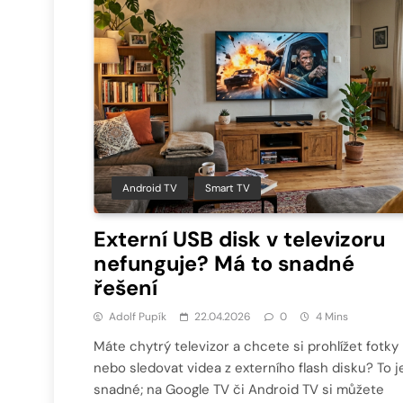
Android TV
Smart TV
Externí USB disk v televizoru
nefunguje? Má to snadné
řešení
Adolf Pupík
22.04.2026
0
4 Mins
Máte chytrý televizor a chcete si prohlížet fotky
nebo sledovat videa z externího flash disku? To j
snadné; na Google TV či Android TV si můžete