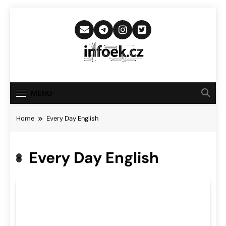
Skip
to
content
Infoek.cz
Web Věnující Se Technologickým
Novinkám
MENU
Home
Every Day English
Every Day English