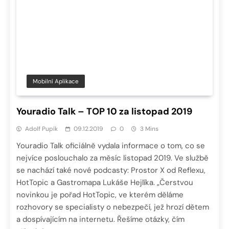
Mobilní Aplikace
Youradio Talk – TOP 10 za listopad 2019
Adolf Pupík
09.12.2019
0
3 Mins
Youradio Talk oficiálně vydala informace o tom, co se
nejvíce poslouchalo za měsíc listopad 2019. Ve službě
se nachází také nové podcasty: Prostor X od Reflexu,
HotTopic a Gastromapa Lukáše Hejlíka. „Čerstvou
novinkou je pořad HotTopic, ve kterém děláme
rozhovory se specialisty o nebezpečí, jež hrozí dětem
a dospívajícím na internetu. Řešíme otázky, čím