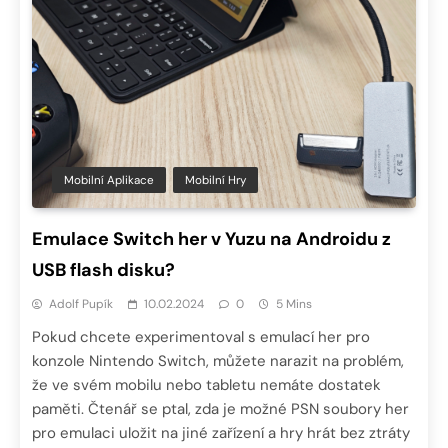
Mobilní Aplikace
Mobilní Hry
Emulace Switch her v Yuzu na Androidu z
USB flash disku?
Adolf Pupík
10.02.2024
0
5 Mins
Pokud chcete experimentoval s emulací her pro
konzole Nintendo Switch, můžete narazit na problém,
že ve svém mobilu nebo tabletu nemáte dostatek
paměti. Čtenář se ptal, zda je možné PSN soubory her
pro emulaci uložit na jiné zařízení a hry hrát bez ztráty