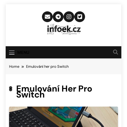
Skip
to
content
Infoek.cz
Web Věnující Se Technologickým
Novinkám
MENU
Home
Emulování her pro Switch
Emulování Her Pro
Switch