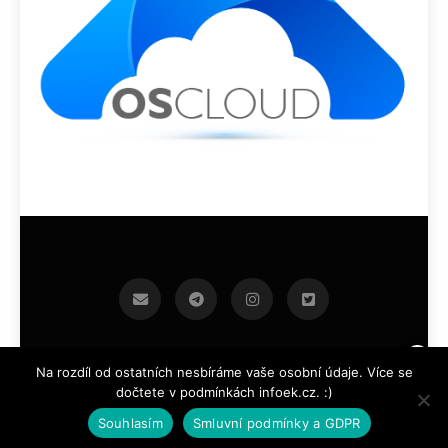
infoek.cz 2026.Developed By
.
BlazeThemes
Na rozdíl od ostatních nesbíráme vaše osobní údaje. Více se
dočtete v podmínkách infoek.cz. :)
Souhlasím
Smluvní podmínky a GDPR