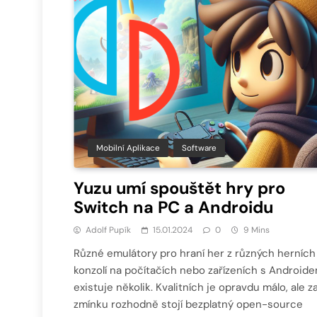
Mobilní Aplikace
Software
Yuzu umí spouštět hry pro
Switch na PC a Androidu
Adolf Pupík
15.01.2024
0
9 Mins
Různé emulátory pro hraní her z různých herních
konzolí na počítačích nebo zařízeních s Android
existuje několik. Kvalitních je opravdu málo, ale z
zmínku rozhodně stojí bezplatný open-source