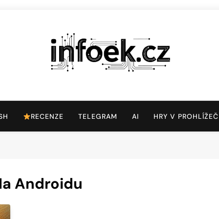
Infoek.cz
Web Věnující Se Technologickým Novinkám
SH
RECENZE
TELEGRAM
AI
HRY V PROHLÍŽEČ
Na Androidu