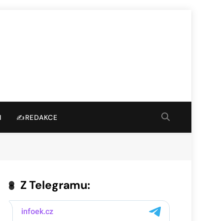
I
✍️REDAKCE
Z Telegramu: