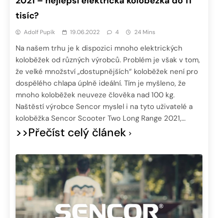
2021 – nejlepší elektrická koloběžka do 11
tisíc?
Adolf Pupík
19.06.2022
4
24 Mins
Na našem trhu je k dispozici mnoho elektrických
koloběžek od různých výrobců. Problém je však v tom,
že velké množství „dostupnějších“ koloběžek není pro
dospělého chlapa úplně ideální. Tím je myšleno, že
mnoho koloběžek neuveze člověka nad 100 kg.
Naštěstí výrobce Sencor myslel i na tyto uživatelé a
koloběžka Sencor Scooter Two Long Range 2021,…
>>Přečíst celý článek