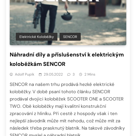
Elektrické Koloběžky
SENCOR
Náhradní díly a příslušenství k elektrickým
koloběžkám SENCOR
Adolf Pupík
29.05.2022
3
2 Mins
SENCOR na našem trhu prodává hezké elektrické
koloběžky. V době psaní tohoto článku SENCOR
prodával dvojici koloběžek SCOOTER ONE a SCOOTER
TWO. Obě koloběžky mají kvalitní konstrukční
zpracování z hliníku. Při cestě z hospody však i ten
nejlepší závodník může mít nehodu, což může mít za
následek třeba prasknutý blatník. Na takové závodníky
SENCOR myslel a náhradní blatník…