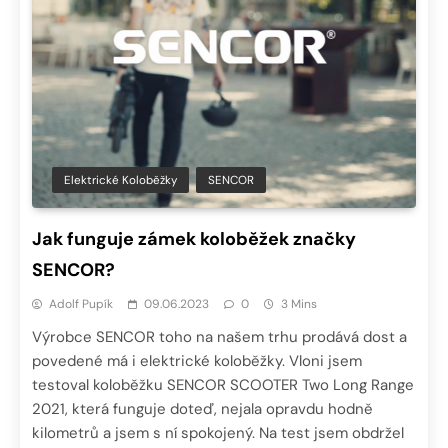
Elektrické Koloběžky
SENCOR
Jak funguje zámek koloběžek značky
SENCOR?
Adolf Pupík
09.06.2023
0
3 Mins
Výrobce SENCOR toho na našem trhu prodává dost a
povedené má i elektrické koloběžky. Vloni jsem
testoval koloběžku SENCOR SCOOTER Two Long Range
2021, která funguje doteď, nejala opravdu hodně
kilometrů a jsem s ní spokojený. Na test jsem obdržel