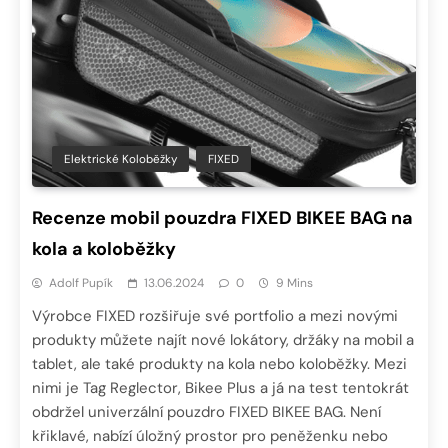
Elektrické Koloběžky
FIXED
Recenze mobil pouzdra FIXED BIKEE BAG na
kola a koloběžky
Adolf Pupík
13.06.2024
0
9 Mins
Výrobce FIXED rozšiřuje své portfolio a mezi novými
produkty můžete najít nové lokátory, držáky na mobil a
tablet, ale také produkty na kola nebo koloběžky. Mezi
nimi je Tag Reglector, Bikee Plus a já na test tentokrát
obdržel univerzální pouzdro FIXED BIKEE BAG. Není
křiklavé, nabízí úložný prostor pro peněženku nebo