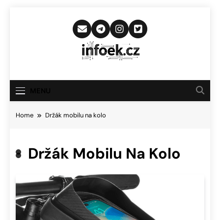
Skip
to
content
Infoek.cz
Web Věnující Se Technologickým
Novinkám
MENU
Home
Držák mobilu na kolo
Držák Mobilu Na Kolo