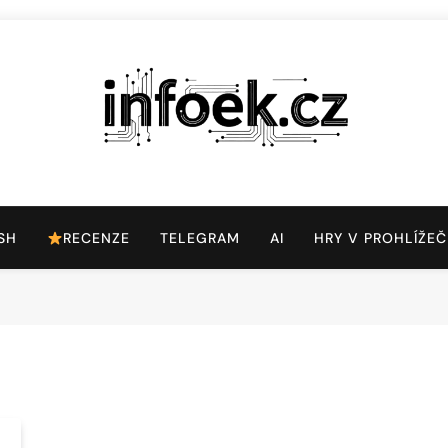
Infoek.cz
Web Věnující Se Technologickým Novinkám
SH
RECENZE
TELEGRAM
AI
HRY V PROHLÍŽEČ