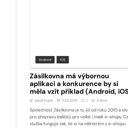
Android
IOS
Zásilkovna má výbornou
aplikaci a konkurence by si
měla vzít příklad (Android, iO
Adolf Pupík
11.03.2019
1
3 Mins
Společnost Zásilkovna je tu již od roku 2010 a slo
pro přepravu balíčků pro velké i malé e-shopy. Ce
služba funguje tak, že si na některém z e-shopu