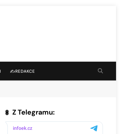
I
✍️REDAKCE
Z Telegramu: