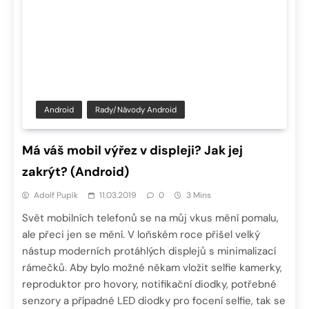
Android
Rady/návody Android
Má váš mobil výřez v displeji? Jak jej
zakrýt? (Android)
Adolf Pupík
11.03.2019
0
3 Mins
Svět mobilních telefonů se na můj vkus mění pomalu,
ale přeci jen se mění. V loňském roce přišel velký
nástup moderních protáhlých displejů s minimalizací
rámečků. Aby bylo možné někam vložit selfie kamerky,
reproduktor pro hovory, notifikační diodky, potřebné
senzory a případné LED diodky pro focení selfie, tak se