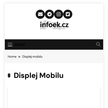
Skip
to
content
Infoek.cz
Web Věnující Se Technologickým
Novinkám
MENU
Home
Displej mobilu
Displej Mobilu