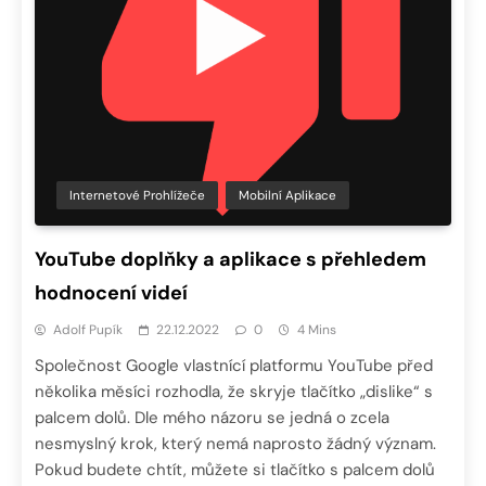
Internetové Prohlížeče
Mobilní Aplikace
YouTube doplňky a aplikace s přehledem
hodnocení videí
Adolf Pupík
22.12.2022
0
4 Mins
Společnost Google vlastnící platformu YouTube před
několika měsíci rozhodla, že skryje tlačítko „dislike“ s
palcem dolů. Dle mého názoru se jedná o zcela
nesmyslný krok, který nemá naprosto žádný význam.
Pokud budete chtít, můžete si tlačítko s palcem dolů