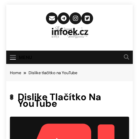
Skip
to
content
Infoek.cz
Web Věnující Se Technologickým
Novinkám
MENU
Home
Dislike tlačítko na YouTube
Dislike Tlačítko Na
YouTube