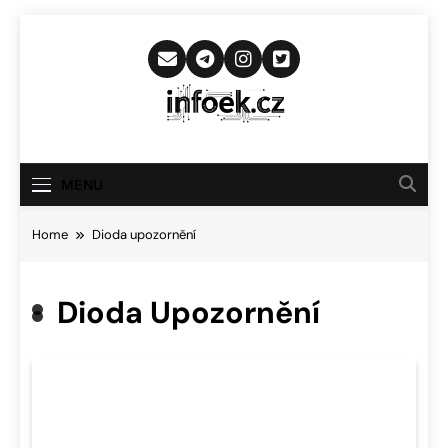
Skip
to
content
Infoek.cz
Web Věnující Se Technologickým
Novinkám
MENU
Home
Dioda upozornění
Dioda Upozornění