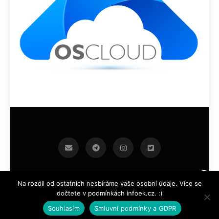
infoek.cz 2026.Developed By
.
BlazeThemes
Na rozdíl od ostatních nesbíráme vaše osobní údaje. Více se
dočtete v podmínkách infoek.cz. :)
Souhlasím
Smluvní podmínky a GDPR