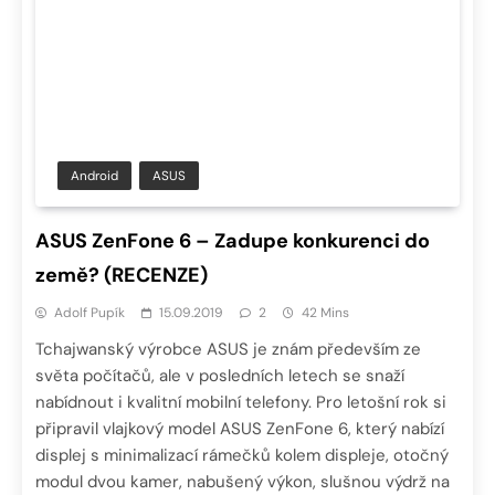
Android
ASUS
ASUS ZenFone 6 – Zadupe konkurenci do
země? (RECENZE)
Adolf Pupík
15.09.2019
2
42 Mins
Tchajwanský výrobce ASUS je znám především ze
světa počítačů, ale v posledních letech se snaží
nabídnout i kvalitní mobilní telefony. Pro letošní rok si
připravil vlajkový model ASUS ZenFone 6, který nabízí
displej s minimalizací rámečků kolem displeje, otočný
modul dvou kamer, nabušený výkon, slušnou výdrž na