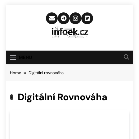
Skip
to
content
Infoek.cz
Web Věnující Se Technologickým
Novinkám
MENU
Home
Digitální rovnováha
Digitální Rovnováha