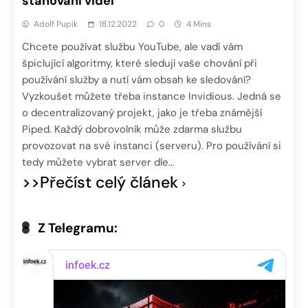
stahování videí
Adolf Pupík
18.12.2022
0
4 Mins
Chcete používat službu YouTube, ale vadí vám
špiclující algoritmy, které sledují vaše chování při
používání služby a nutí vám obsah ke sledování?
Vyzkoušet můžete třeba instance Invidious. Jedná se
o decentralizovaný projekt, jako je třeba známější
Piped. Každý dobrovolník může zdarma službu
provozovat na své instanci (serveru). Pro používání si
tedy můžete vybrat server dle…
>>Přečíst celý článek
Z Telegramu: