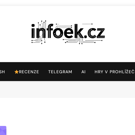
Infoek.cz
Web Věnující Se Technologickým Novinkám
SH
RECENZE
TELEGRAM
AI
HRY V PROHLÍŽEČ