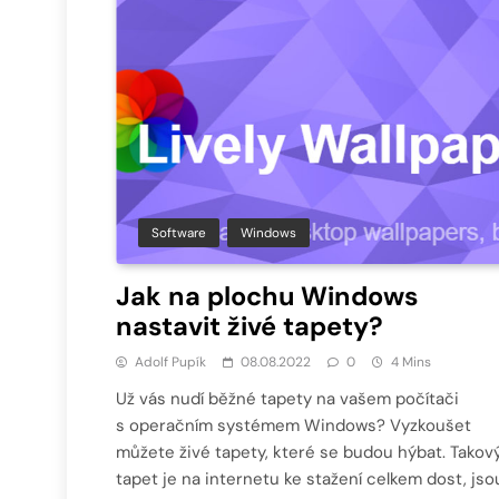
Software
Windows
Jak na plochu Windows
nastavit živé tapety?
Adolf Pupík
08.08.2022
0
4 Mins
Už vás nudí běžné tapety na vašem počítači
s operačním systémem Windows? Vyzkoušet
můžete živé tapety, které se budou hýbat. Takov
tapet je na internetu ke stažení celkem dost, jso