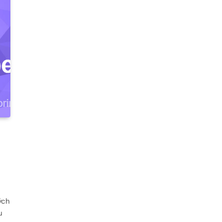
ých
u