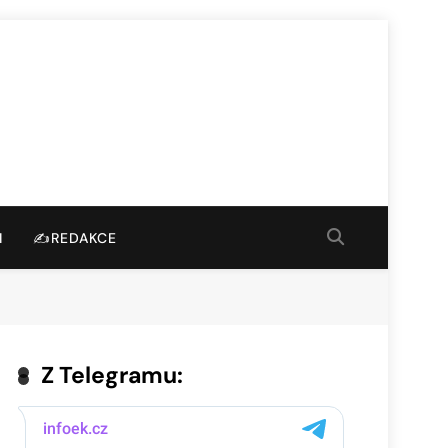
I
✍️REDAKCE
Z Telegramu: