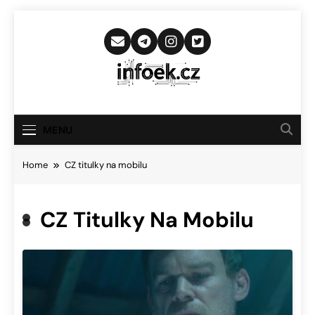
Skip
to
content
Infoek.cz
Web Věnující Se Technologickým
Novinkám
MENU
Home
CZ titulky na mobilu
CZ Titulky Na Mobilu