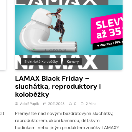
Elektrické Koloběžky
Kamery
LAMAX Black Friday –
sluchátka, reproduktory i
koloběžky
Adolf Pupík
20.11.2023
0
2 Mins
dit
Přemýšlíte nad novými bezdrátovými sluchátky,
reproduktorem, akční kamerou, dětskými
hodinkami nebo jiným produktem značky LAMAX?