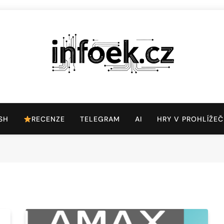
Infoek.cz
Web Věnující Se Technologickým Novinkám
SH
RECENZE
TELEGRAM
AI
HRY V PROHLÍŽEČ