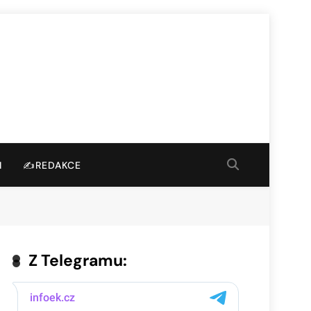
I
✍️REDAKCE
Z Telegramu: