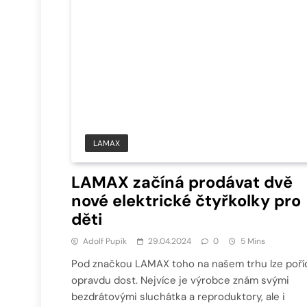
LAMAX
LAMAX začíná prodávat dvě
nové elektrické čtyřkolky pro
děti
Adolf Pupík
29.04.2024
0
5 Mins
Pod značkou LAMAX toho na našem trhu lze poří
opravdu dost. Nejvíce je výrobce znám svými
bezdrátovými sluchátka a reproduktory, ale i