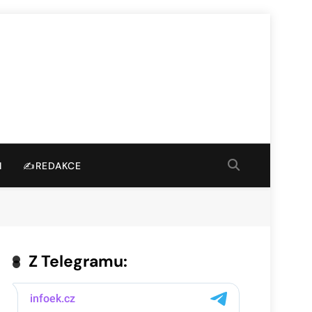
I
✍️REDAKCE
Z Telegramu: