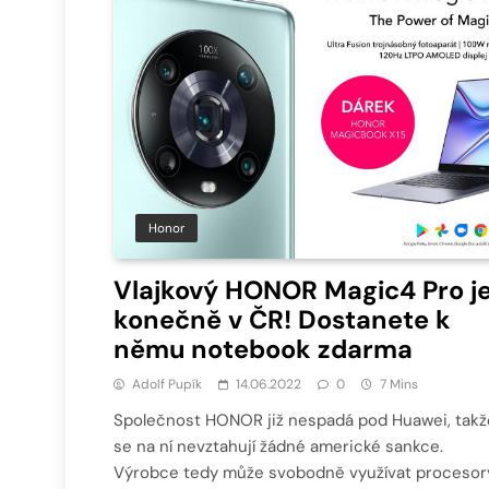
Honor
Vlajkový HONOR Magic4 Pro j
konečně v ČR! Dostanete k
němu notebook zdarma
Adolf Pupík
14.06.2022
0
7 Mins
Společnost HONOR již nespadá pod Huawei, takž
se na ní nevztahují žádné americké sankce.
Výrobce tedy může svobodně využívat procesor