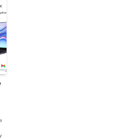
e
e
y