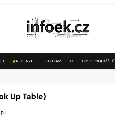
Infoek.cz
Web Věnující Se Technologickým Novinkám
SH
RECENZE
TELEGRAM
AI
HRY V PROHLÍŽEČ
ok Up Table)