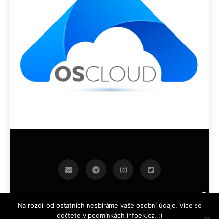
infoek.cz 2026.Developed By
.
BlazeThemes
Na rozdíl od ostatních nesbíráme vaše osobní údaje. Více se
dočtete v podmínkách infoek.cz. :)