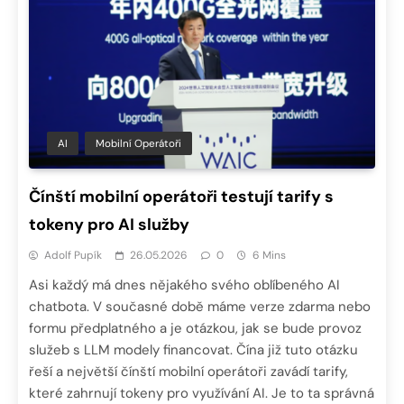
AI
Mobilní Operátoři
Čínští mobilní operátoři testují tarify s
tokeny pro AI služby
Adolf Pupík
26.05.2026
0
6 Mins
Asi každý má dnes nějakého svého oblíbeného AI
chatbota. V současné době máme verze zdarma nebo
formu předplatného a je otázkou, jak se bude provoz
služeb s LLM modely financovat. Čína již tuto otázku
řeší a největší čínští mobilní operátoři zavádí tarify,
které zahrnují tokeny pro využívání AI. Je to ta správná