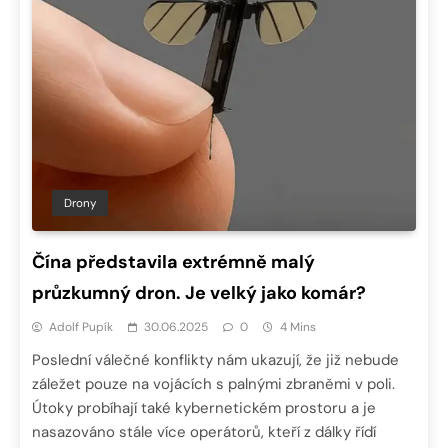
Drony
Čína představila extrémně malý
průzkumný dron. Je velký jako komár?
Adolf Pupík
30.06.2025
0
4 Mins
Poslední válečné konflikty nám ukazují, že již nebude
záležet pouze na vojácích s palnými zbraněmi v poli.
Útoky probíhají také kybernetickém prostoru a je
nasazováno stále více operátorů, kteří z dálky řídí