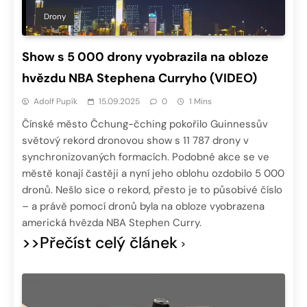
Drony
Show s 5 000 drony vyobrazila na obloze
hvězdu NBA Stephena Curryho (VIDEO)
Adolf Pupík
15.09.2025
0
1 Mins
Čínské město Čchung-čching pokořilo Guinnessův
světový rekord dronovou show s 11 787 drony v
synchronizovaných formacích. Podobné akce se ve
městě konají častěji a nyní jeho oblohu ozdobilo 5 000
dronů. Nešlo sice o rekord, přesto je to působivé číslo
– a právě pomocí dronů byla na obloze vyobrazena
americká hvězda NBA Stephen Curry.
>>Přečíst celý článek