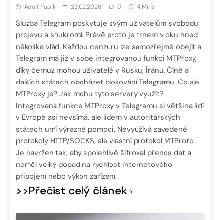
Adolf Pupík
23.02.2026
0
4 Mins
Služba Telegram poskytuje svým uživatelům svobodu
projevu a soukromí. Právě proto je trnem v oku hned
několika vlád. Každou cenzuru lze samozřejmě obejít a
Telegram má již v sobě integrovanou funkci MTProxy,
díky čemuž mohou uživatelé v Rusku, Íránu, Číně a
dalších státech obcházet blokování Telegramu. Co ale
MTProxy je? Jak mohu tyto servery využít?
Integrovaná funkce MTProxy v Telegramu si většina lidí
v Evropě asi nevšímá, ale lidem v autoritářských
státech umí výrazně pomoci. Nevyužívá zavedené
protokoly HTTP/SOCKS, ale vlastní protokol MTProto.
Je navržen tak, aby spolehlivě šifroval přenos dat a
neměl velký dopad na rychlost internetového
připojení nebo výkon zařízení.
>>Přečíst celý článek