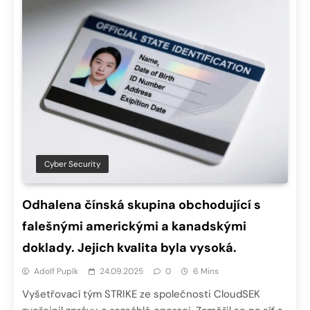
Cyber Security
Odhalena čínská skupina obchodující s
falešnými americkými a kanadskými
doklady. Jejich kvalita byla vysoká.
Adolf Pupík
24.09.2025
0
6 Mins
Vyšetřovací tým STRIKE ze společnosti CloudSEK