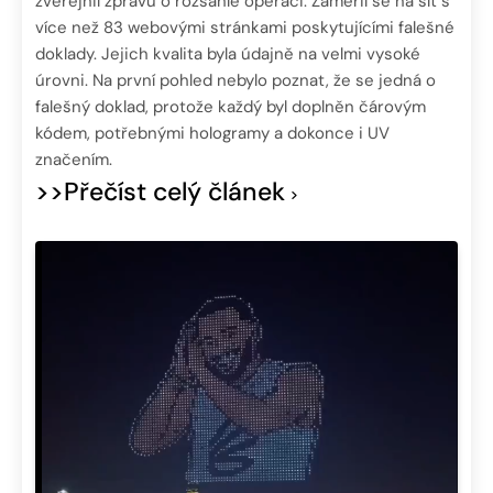
zveřejnil zprávu o rozsáhlé operaci. Zaměřil se na síť s
více než 83 webovými stránkami poskytujícími falešné
doklady. Jejich kvalita byla údajně na velmi vysoké
úrovni. Na první pohled nebylo poznat, že se jedná o
falešný doklad, protože každý byl doplněn čárovým
kódem, potřebnými hologramy a dokonce i UV
značením.
>>Přečíst celý článek