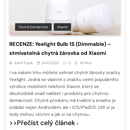
Chytrá Domácnost
Xiaomi
RECENZE: Yeelight Bulb 1S (Dimmable) –
stmívatelná chytrá žárovka od Xiaomi
Adolf Pupík
24.10.2022
0
16 Mins
I na našem trhu můžete sehnat chytré žárovky značky
Yeelight. Jedná se vlastně o značku velmi populárního
výrobce mobilních telefonů Xiaomi, který se
dlouhodobě snaží nabízet i produkty pro chytrou
domácnost. Chytré produkty má kvalitní a snadno je
ovládat nejen Androidem, ale i iOS/iPadOS. Užít si je
tedy mohou všichni a jak si na chytrou…
>>Přečíst celý článek