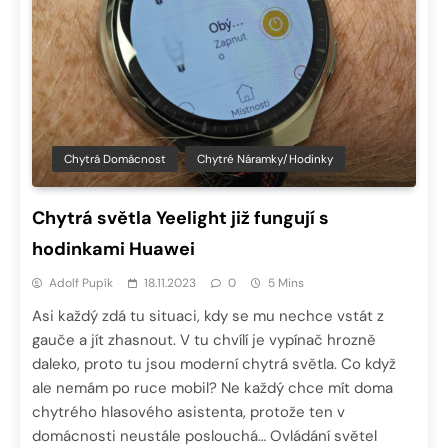
Chytrá Domácnost
Chytré Náramky/hodinky
Chytrá světla Yeelight již fungují s
hodinkami Huawei
Adolf Pupík
18.11.2023
0
5 Mins
Asi každý zdá tu situaci, kdy se mu nechce vstát z
gauče a jít zhasnout. V tu chvílí je vypínač hrozně
daleko, proto tu jsou moderní chytrá světla. Co když
ale nemám po ruce mobil? Ne každý chce mít doma
chytrého hlasového asistenta, protože ten v
domácnosti neustále poslouchá… Ovládání světel