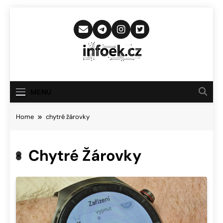
Skip
to
content
Infoek.cz
Web Věnující Se Technologickým
Novinkám
MENU
Home
chytré žárovky
Chytré Žárovky