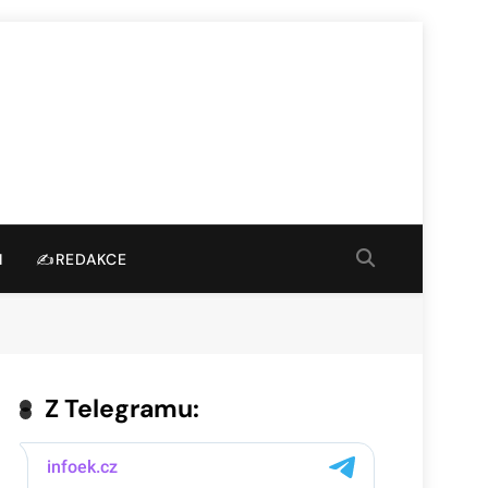
I
✍️REDAKCE
Z Telegramu: