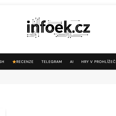
Infoek.cz
Web Věnující Se Technologickým Novinkám
SH
RECENZE
TELEGRAM
AI
HRY V PROHLÍŽEČ