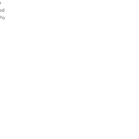
m
od
 Po