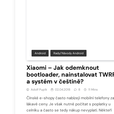
Android
Rady/návody Android
Xiaomi – Jak odemknout
bootloader, nainstalovat TWR
a systém v češtině?
Adolf Pupík
02.04.2018
8
11 Mins
Čínské e-shopy často nabízejí mobilní telefony z
lákavé ceny. Je však nutné počítat s poplatky u
celníku a často se tedy nákup nevyplatí. Někteří