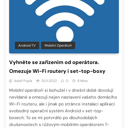
Android TV
Mobilní Operátoři
Vyhněte se zařízením od operátora.
Omezuje Wi-Fi routery i set-top-boxy
Adolf Pupík
25.11.2022
0
8 Mins
Mobilní operátoři si bohužel i v dnešní době dovolují
nevídané a omezují nejen nastavení vašeho domácího
Wi-Fi routeru, ale i jinak po stránce instalaci aplikací
svobodný operační systém Android v set-top-
boxech. To se mi potvrdilo po dlouhodobých
zkušenostech s růžovým mobilním operátorem T-