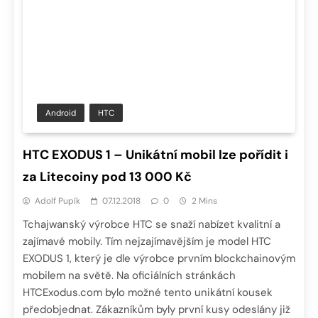
Android
HTC
HTC EXODUS 1 – Unikátní mobil lze pořídit i
za Litecoiny pod 13 000 Kč
Adolf Pupík
07.12.2018
0
2 Mins
Tchajwanský výrobce HTC se snaží nabízet kvalitní a
zajímavé mobily. Tím nejzajímavějším je model HTC
EXODUS 1, který je dle výrobce prvním blockchainovým
mobilem na světě. Na oficiálních stránkách
HTCExodus.com bylo možné tento unikátní kousek
předobjednat. Zákazníkům byly první kusy odeslány již