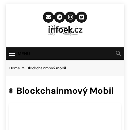
Skip
to
content
Infoek.cz
Web Věnující Se Technologickým
Novinkám
MENU
Home
Blockchainmový mobil
Blockchainmový Mobil