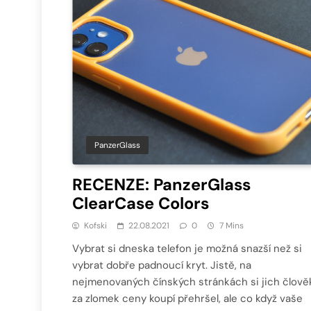
PanzerGlass
RECENZE: PanzerGlass
ClearCase Colors
Kofski
22.08.2021
0
7 Mins
Vybrat si dneska telefon je možná snazší než si
vybrat dobře padnoucí kryt. Jistě, na
nejmenovaných čínských stránkách si jich člově
za zlomek ceny koupí přehršel, ale co když vaše