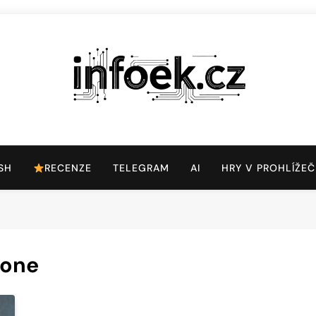
Infoek.cz
Web Věnující Se Technologickým Novinkám
SH
RECENZE
TELEGRAM
AI
HRY V PROHLÍŽEČ
hone