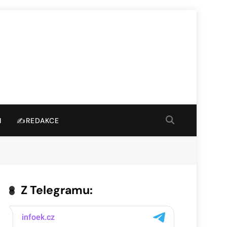
I
✍️REDAKCE
Z Telegramu: