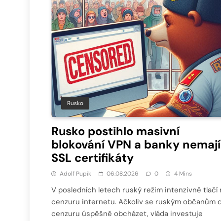
Rusko
Rusko postihlo masivní
blokování VPN a banky nemají
SSL certifikáty
Adolf Pupík
06.08.2026
0
4 Mins
V posledních letech ruský režim intenzivně tlačí 
cenzuru internetu. Ačkoliv se ruským občanům d
cenzuru úspěšně obcházet, vláda investuje