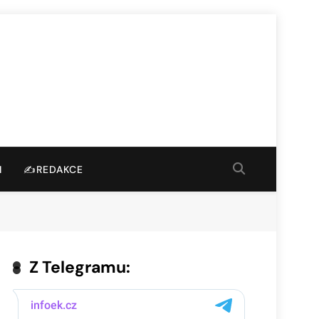
I
✍️REDAKCE
Z Telegramu: