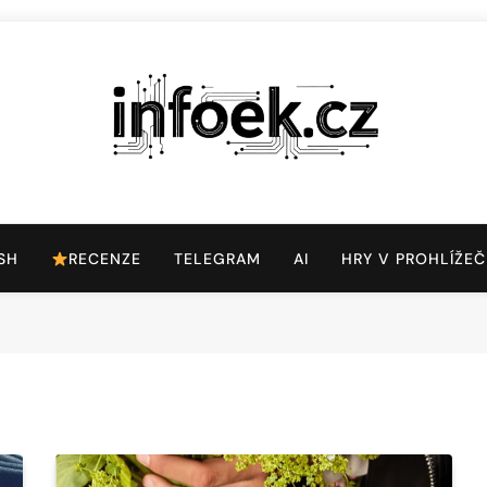
Infoek.cz
Web Věnující Se Technologickým Novinkám
SH
RECENZE
TELEGRAM
AI
HRY V PROHLÍŽEČ