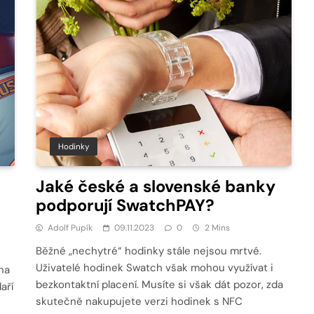
Hodinky
Jaké české a slovenské banky
podporují SwatchPAY?
Adolf Pupík
09.11.2023
0
2 Mins
Běžné „nechytré“ hodinky stále nejsou mrtvé.
Uživatelé hodinek Swatch však mohou využívat i
na
bezkontaktní placení. Musíte si však dát pozor, zda
aří
skutečně nakupujete verzi hodinek s NFC