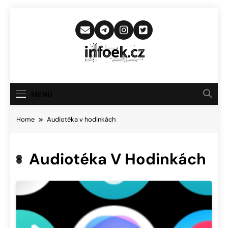
Skip
to
content
Infoek.cz
Web Věnující Se Technologickým
Novinkám
MENU
Home
Audiotéka v hodinkách
Audiotéka V Hodinkách