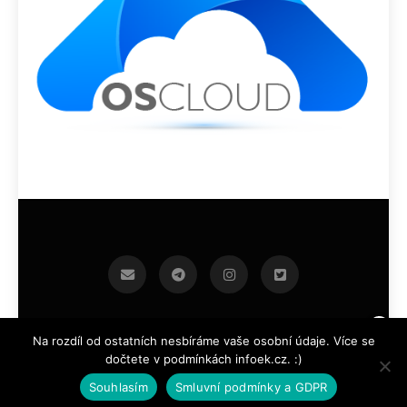
infoek.cz 2026.Developed By
.
BlazeThemes
Na rozdíl od ostatních nesbíráme vaše osobní údaje. Více se
dočtete v podmínkách infoek.cz. :)
Souhlasím
Smluvní podmínky a GDPR