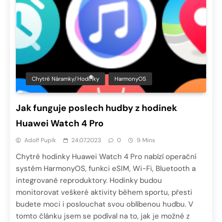
Chytré Náramky/hodinky
HarmonyOS
Jak funguje poslech hudby z hodinek
Huawei Watch 4 Pro
Adolf Pupík
24.07.2023
0
9 Mins
Chytré hodinky Huawei Watch 4 Pro nabízí operační
systém HarmonyOS, funkci eSIM, Wi-Fi, Bluetooth a
integrované reproduktory. Hodinky budou
monitorovat veškeré aktivity během sportu, přesti
budete moci i poslouchat svou oblíbenou hudbu. V
tomto článku jsem se podíval na to, jak je možné z