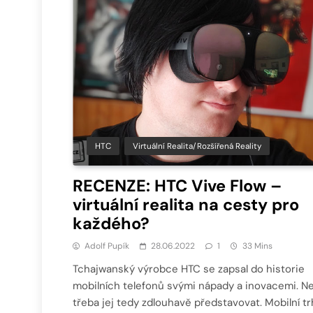
HTC
Virtuální Realita/Rozšířená Reality
RECENZE: HTC Vive Flow –
virtuální realita na cesty pro
každého?
Adolf Pupík
28.06.2022
1
33 Mins
Tchajwanský výrobce HTC se zapsal do historie
mobilních telefonů svými nápady a inovacemi. Ne
třeba jej tedy zdlouhavě představovat. Mobilní tr