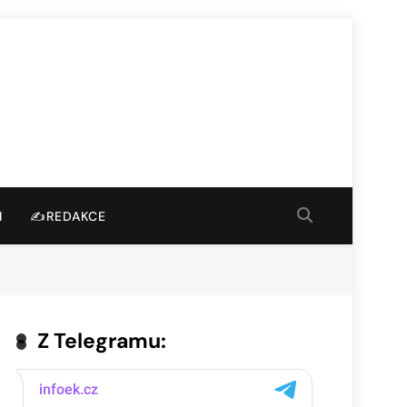
I
✍️REDAKCE
Z Telegramu: