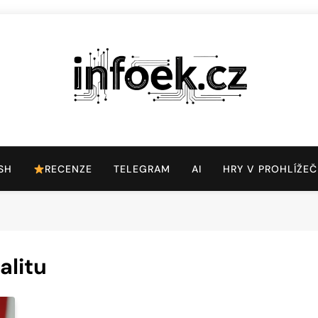
Infoek.cz
Web Věnující Se Technologickým Novinkám
SH
RECENZE
TELEGRAM
AI
HRY V PROHLÍŽEČ
alitu