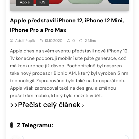
Apple
IOS
Apple představil iPhone 12, iPhone 12 Mini,
iPhone Pro a Pro Max
Adolf Pupík
13.10.2020
0
2 Mins
Apple dnes na svém eventu představil nové iPhony 12.
Ty konečně podporují mobilní sítě páté generace, což
má konkurence již dávno. Pochopitelně byl nasazen
také nový procesor Bionic A14, který byl vyroben 5 nm
technologií. Zapracováno bylo také na fotoaparátech.
Apple však zapracoval také na designu a změnou
prošel rám mobilu, který bylo možné vidět…
>>Přečíst celý článek
Z Telegramu: