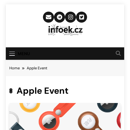
Skip
to
content
Infoek.cz
Web Věnující Se Technologickým
Novinkám
MENU
Home
Apple Event
Apple Event